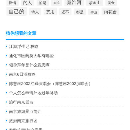
秦淮河
的人
紫金山
疫情
的是
美食
秦淮
自己的
费用
雨花台
诗人
还不
都是
钟山
猜你想看的文章
江湖浮生记 攻略
通化市医药类大学有哪些
领导拜年是什么意思啊
南京6日游攻略
陈慧琳2002红磡演唱会（陈慧琳2002演唱会）
个人怎么申请外地过年补助
旅行南京景点
南京旅游景点简介
旅游南京旅行团
发动机带t什么意思