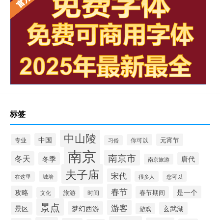
标签
中山陵
中国
元宵节
专业
你可以
习俗
南京
南京市
冬天
冬季
唐代
南京旅游
夫子庙
宋代
城墙
很多人
您可以
在这里
春节
攻略
是一个
旅游
春节期间
时间
文化
景点
游客
梦幻西游
景区
玄武湖
游戏