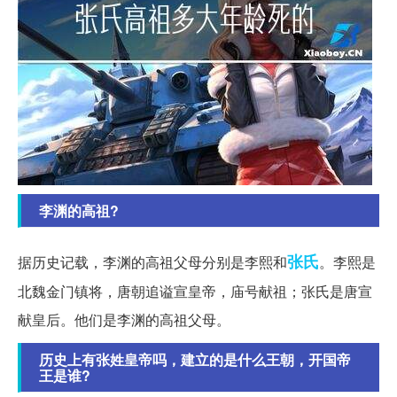
李渊的高祖?
张氏
据历史记载，李渊的高祖父母分别是李熙和
。李熙是
北魏金门镇将，唐朝追谥宣皇帝，庙号献祖；张氏是唐宣
献皇后。他们是李渊的高祖父母。
历史上有张姓皇帝吗，建立的是什么王朝，开国帝
王是谁?