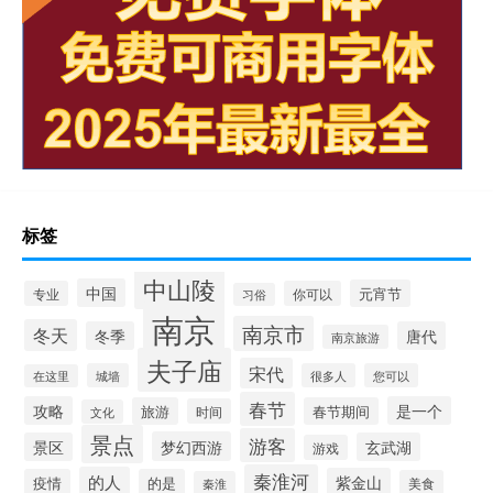
标签
中山陵
中国
元宵节
专业
你可以
习俗
南京
南京市
冬天
冬季
唐代
南京旅游
夫子庙
宋代
城墙
很多人
您可以
在这里
春节
攻略
是一个
旅游
春节期间
时间
文化
景点
游客
梦幻西游
景区
玄武湖
游戏
秦淮河
的人
紫金山
疫情
的是
美食
秦淮