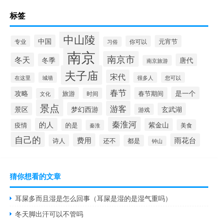
标签
中山陵
中国
元宵节
专业
你可以
习俗
南京
南京市
冬天
冬季
唐代
南京旅游
夫子庙
宋代
城墙
很多人
您可以
在这里
春节
攻略
是一个
旅游
春节期间
时间
文化
景点
游客
梦幻西游
景区
玄武湖
游戏
秦淮河
的人
紫金山
疫情
的是
美食
秦淮
自己的
费用
雨花台
诗人
还不
都是
钟山
猜你想看的文章
耳屎多而且湿是怎么回事（耳屎是湿的是湿气重吗）
冬天脚出汗可以不管吗