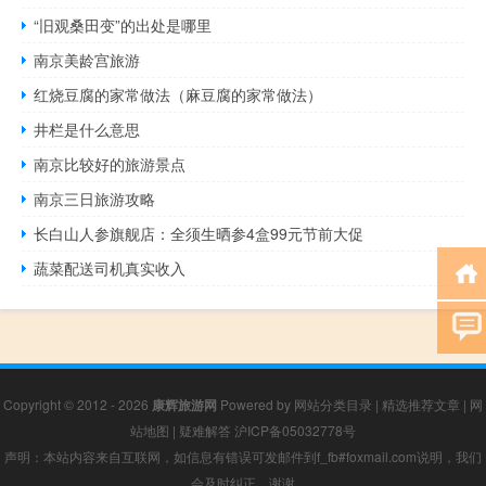
“旧观桑田变”的出处是哪里
南京美龄宫旅游
红烧豆腐的家常做法（麻豆腐的家常做法）
井栏是什么意思
南京比较好的旅游景点
南京三日旅游攻略
长白山人参旗舰店：全须生晒参4盒99元节前大促
蔬菜配送司机真实收入
Copyright © 2012 - 2026
康辉旅游网
Powered by
网站分类目录
|
精选推荐文章
|
网
站地图
|
疑难解答
沪ICP备05032778号
声明：本站内容来自互联网，如信息有错误可发邮件到f_fb#foxmail.com说明，我们
会及时纠正，谢谢