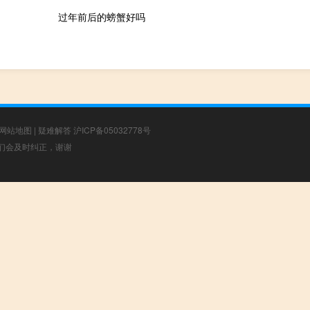
过年前后的螃蟹好吗
网站地图
|
疑难解答
沪ICP备05032778号
，我们会及时纠正，谢谢