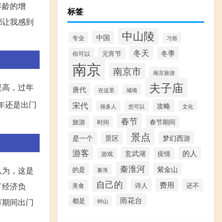
年龄的增
标签
都让我感到
中山陵
中国
专业
习俗
冬天
冬季
元宵节
你可以
南京
南京市
南京旅游
夫子庙
提高，过年
唐代
城墙
在这里
年还是出门
宋代
攻略
很多人
您可以
文化
春节
旅游
春节期间
时间
景点
梦幻西游
是一个
景区
游客
的人
玄武湖
疫情
游戏
秦淮河
紫金山
的是
认为，这是
秦淮
自己的
费用
诗人
还不
了经济负
美食
雨花台
都是
节期间出门
钟山
。