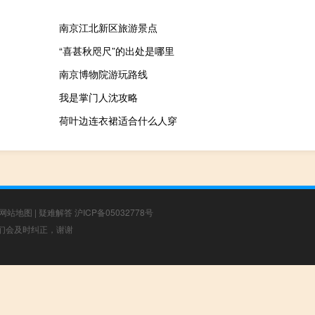
南京江北新区旅游景点
“喜甚秋咫尺”的出处是哪里
南京博物院游玩路线
我是掌门人沈攻略
荷叶边连衣裙适合什么人穿
网站地图
|
疑难解答
沪ICP备05032778号
，我们会及时纠正，谢谢