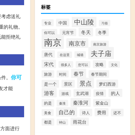
标签
要考虑送礼
中山陵
中国
专业
习俗
重的礼物。
冬天
冬季
元宵节
你可以
既能拒绝礼
南京
南京市
南京旅游
夫子庙
唐代
城墙
在这里
宋代
攻略
很多人
您可以
文化
春节
旅游
春节期间
时间
你可
条件。
景点
梦幻西游
是一个
景区
友才能
游客
的人
玄武湖
疫情
游戏
秦淮河
紫金山
的是
秦淮
自己的
费用
诗人
还不
美食
雨花台
都是
钟山
个方面进行