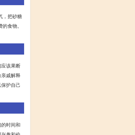
气，把砂糖
费的食物。
们应该果断
向亲戚解释
以保护自己
们的时间和
同兴趣和价