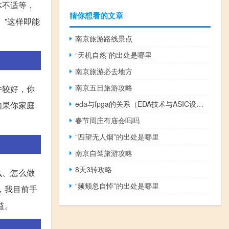
体不适等，
猜你想看的文章
”这样即能
南京旅游路线景点
“天机自然”的出处是哪里
南京旅游必去地方
南京五日旅游攻略
件较好，你
eda与fpga的关系（EDA技术与ASIC设计和FPGA开发有何关系）
如果你家庭
春节周庄有庙会吗吗
。
“四望无人烟”的出处是哪里
南京自驾旅游攻略
8天3转攻略
么、怎么做
“频颊忽自悼”的出处是哪里
，我目前手
益。