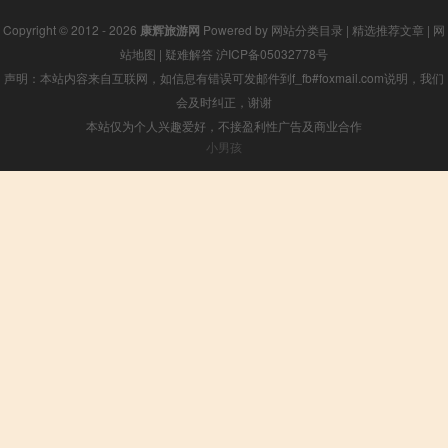
Copyright © 2012 - 2026
康辉旅游网
Powered by
网站分类目录
|
精选推荐文章
|
网
站地图
|
疑难解答
沪ICP备05032778号
声明：本站内容来自互联网，如信息有错误可发邮件到f_fb#foxmail.com说明，我们
会及时纠正，谢谢
本站仅为个人兴趣爱好，不接盈利性广告及商业合作
小男孩