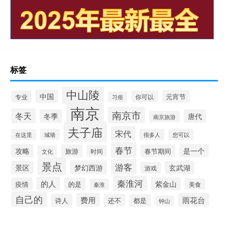
标签
中山陵
中国
元宵节
专业
你可以
习俗
南京
南京市
冬天
冬季
唐代
南京旅游
夫子庙
宋代
城墙
很多人
您可以
在这里
春节
攻略
是一个
旅游
春节期间
时间
文化
景点
游客
梦幻西游
景区
玄武湖
游戏
秦淮河
的人
紫金山
疫情
的是
美食
秦淮
自己的
费用
雨花台
诗人
还不
都是
钟山