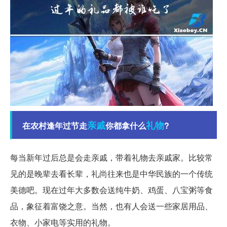
亲戚
礼物
在农村逢年过节走
你都拿什么
?
每当新年过后总是会走亲戚，带着礼物去亲戚家。比较常
见的是晚辈去看长辈，礼尚往来也是中华民族的一个传统
美德吧。现在过年大多数会送纯牛奶、鸡蛋、八宝粥等食
品，象征着富饶之意。当然，也有人会送一些家居用品、
衣物、小家电等实用的礼物。