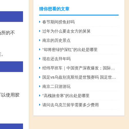
猜你想看的文章
春节期间捞鱼好吗
过年为什么要走女方的舅舅
场所的不
南京的历史景点
“却将密绿护深红”的出处是哪里
赏。
现在还去拜年吗
经纬早班车｜中国资产深夜爆发；国际油价再上攻；加勒比“黄金护照”飙至20万美元 到底什么情况嘞
国足vs乌兹别克斯坦是世预赛吗 国足世预赛赛程时间表
南京二日游游玩
可以使用胶
“高槐旅舍寒”的出处是哪里
请问去乌克兰留学需要多少费用