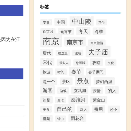
标签
中山陵
中国
专业
习俗
冬天
冬季
元宵节
你可以
南京
是因为在江
南京市
南京旅游
夫子庙
唐代
城墙
在这里
宋代
攻略
很多人
您可以
文化
春节
旅游
春节期间
时间
景点
梦幻西游
是一个
景区
游客
的人
玄武湖
疫情
游戏
秦淮河
紫金山
的是
秦淮
自己的
费用
诗人
还不
美食
雨花台
都是
钟山