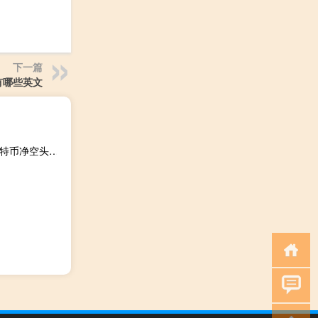
下一篇
有哪些英文
美国商品期货交易委员会（CFTC）：截至10月24日当周比特币净空头头寸为-454份合约