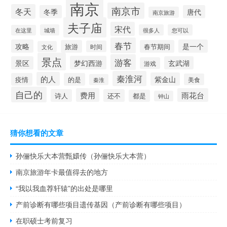
南京
南京市
冬天
冬季
唐代
南京旅游
夫子庙
宋代
城墙
很多人
您可以
在这里
春节
攻略
是一个
旅游
春节期间
时间
文化
景点
游客
梦幻西游
景区
玄武湖
游戏
秦淮河
的人
紫金山
疫情
的是
美食
秦淮
自己的
费用
雨花台
诗人
还不
都是
钟山
猜你想看的文章
孙俪快乐大本营甄嬛传（孙俪快乐大本营）
南京旅游年卡最值得去的地方
“我以我血荐轩辕”的出处是哪里
产前诊断有哪些项目遗传基因（产前诊断有哪些项目）
在职硕士考前复习