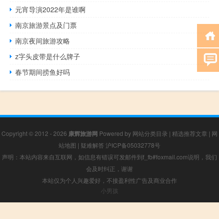
元宵导演2022年是谁啊
南京旅游景点及门票
南京夜间旅游攻略
z字头皮带是什么牌子
春节期间捞鱼好吗
Copyright © 2012 - 2026
康辉旅游网
Powered by
网站分类目录
|
精选推荐文章
|
网
站地图
|
疑难解答
沪ICP备05032778号
声明：本站内容来自互联网，如信息有错误可发邮件到f_fb#foxmail.com说明，我们
会及时纠正，谢谢
本站仅为个人兴趣爱好，不接盈利性广告及商业合作
小男孩