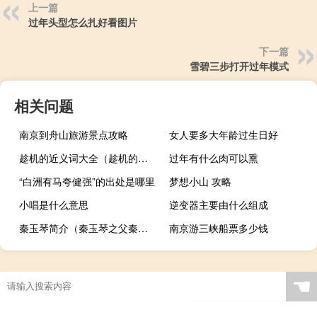
上一篇
过年头型怎么扎好看图片
下一篇
雪碧三步打开过年模式
相关问题
南京到舟山旅游景点攻略
女人要多大年龄过生日好
趁机的近义词大全（趁机的近义词）
过年有什么肉可以熏
“白洲有马夸健强”的出处是哪里
梦想小山 攻略
小唱是什么意思
逆变器主要由什么组成
秦玉琴简介（秦玉琴之父秦基伟）
南京游三峡船票多少钱
☚