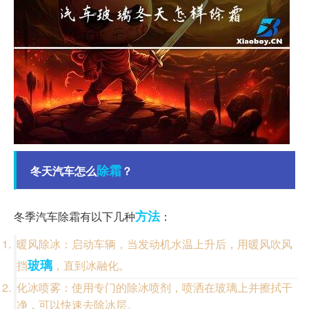
除霜
冬天汽车怎么
？
方法
冬季汽车除霜有以下几种
：
暖风除冰：启动车辆，当发动机水温上升后，用暖风吹风
玻璃
挡
，直到冰融化。
化冰喷雾：使用专门的除冰喷剂，喷洒在玻璃上并擦拭干
净，可以快速去除冰层。