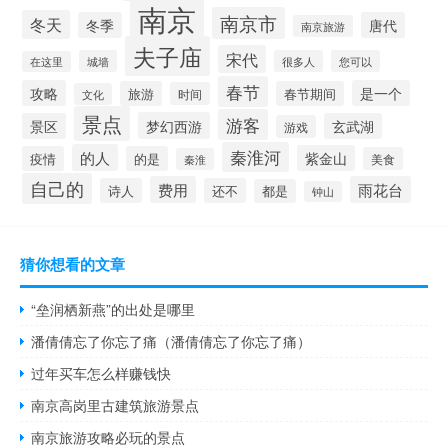
南京
南京市
冬天
冬季
唐代
南京旅游
夫子庙
宋代
城墙
很多人
您可以
在这里
春节
攻略
是一个
旅游
春节期间
时间
文化
景点
游客
梦幻西游
景区
玄武湖
游戏
秦淮河
的人
紫金山
疫情
的是
美食
秦淮
自己的
费用
雨花台
诗人
还不
都是
钟山
猜你想看的文章
“垒润栖新燕”的出处是哪里
潘倩倩忘了你忘了痛（潘倩倩忘了你忘了痛）
过年买车怎么样赚钱快
南京高岗里古建筑旅游景点
南京旅游攻略必玩的景点