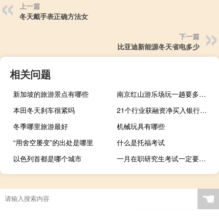
上一篇
冬天戴手表正确方法女
下一篇
比亚迪新能源冬天省电多少
相关问题
新加坡的旅游景点有哪些
南京红山游乐场玩一趟要多少钱
本田冬天刹车很紧吗
21个行业获融资净买入银行行业获净买入最多
冬季哪里旅游最好
机械玩具有哪些
“用舍空屡变”的出处是哪里
什么是托福考试
以色列首都是哪个城市
一月在职研究生考试一定要定向委培吗
☚