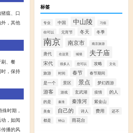
标签
如猪瘟、口
中山陵
施外，其他
中国
专业
习俗
冬天
冬季
元宵节
你可以
南京
南京市
南京旅游
夫子庙
唐代
城墙
在这里
牙刷、餐
宋代
攻略
很多人
您可以
文化
同时，保持
春节
旅游
春节期间
时间
景点
梦幻西游
是一个
景区
游客
的人
玄武湖
疫情
游戏
秦淮河
紫金山
的是
秦淮
自己的
特殊时期，
费用
诗人
还不
美食
活动，如阅
雨花台
都是
钟山
毒传播的风