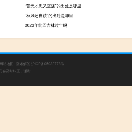
“苦无才思又空还”的出处是哪里
“秋风还自获”的出处是哪里
2022年能回吉林过年吗
网站地图
|
疑难解答
沪ICP备05032778号
，我们会及时纠正，谢谢