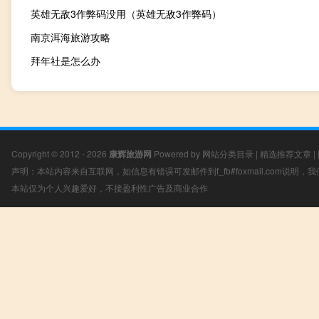
英雄无敌3作弊码没用（英雄无敌3作弊码）
南京洱海旅游攻略
拜年社是怎么办
Copyright © 2012 - 2026
康辉旅游网
Powered by
网站分类目录
|
精选推荐文章
|
声明：本站内容来自互联网，如信息有错误可发邮件到f_fb#foxmail.com说明
本站仅为个人兴趣爱好，不接盈利性广告及商业合作