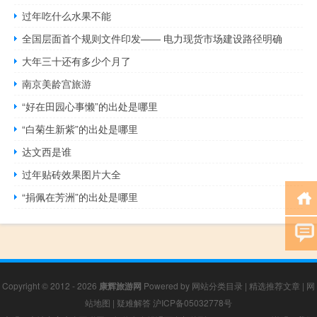
过年吃什么水果不能
全国层面首个规则文件印发—— 电力现货市场建设路径明确
大年三十还有多少个月了
南京美龄宫旅游
“好在田园心事懒”的出处是哪里
“白菊生新紫”的出处是哪里
达文西是谁
过年贴砖效果图片大全
“捐佩在芳洲”的出处是哪里
Copyright © 2012 - 2026
康辉旅游网
Powered by
网站分类目录
|
精选推荐文章
|
网
站地图
|
疑难解答
沪ICP备05032778号