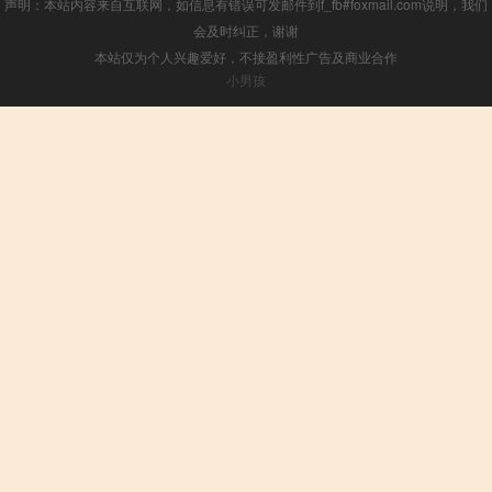
声明：本站内容来自互联网，如信息有错误可发邮件到f_fb#foxmail.com说明，我们
会及时纠正，谢谢
本站仅为个人兴趣爱好，不接盈利性广告及商业合作
小男孩