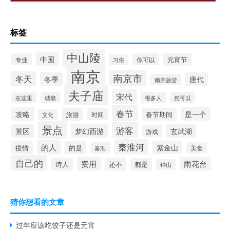
标签
中山陵
中国
元宵节
专业
你可以
习俗
南京
南京市
冬天
冬季
唐代
南京旅游
夫子庙
宋代
城墙
很多人
您可以
在这里
春节
攻略
是一个
旅游
春节期间
时间
文化
景点
游客
梦幻西游
景区
玄武湖
游戏
秦淮河
的人
紫金山
疫情
的是
美食
秦淮
自己的
费用
雨花台
诗人
还不
都是
钟山
猜你想看的文章
过年应该吃饺子还是元宵