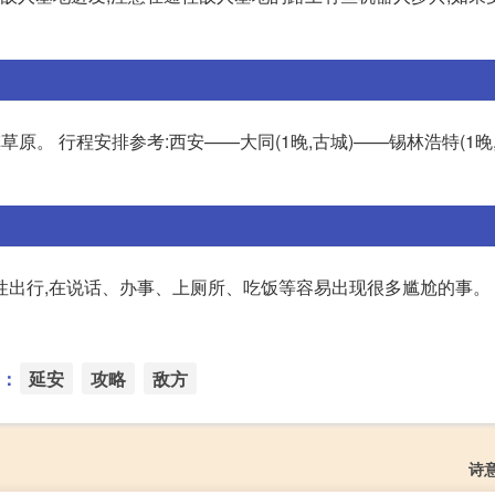
原。 行程安排参考:西安——大同(1晚,古城)——锡林浩特(1晚
性出行,在说话、办事、上厕所、吃饭等容易出现很多尴尬的事。
：
延安
攻略
敌方
诗