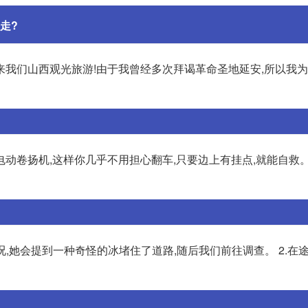
走?
来我们山西观光旅游!由于我曾经多次拜谒革命圣地延安,所以我
动卷扬机,这样你几乎不用担心翻车,只要边上有挂点,就能自救
况,她会提到一种奇怪的冰堵住了道路,随后我们前往调查。 2.在