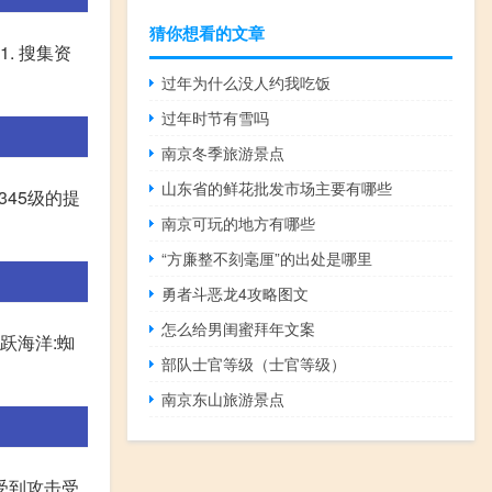
猜你想看的文章
. 搜集资
过年为什么没人约我吃饭
过年时节有雪吗
南京冬季旅游景点
山东省的鲜花批发市场主要有哪些
345级的提
南京可玩的地方有哪些
“方廉整不刻毫厘”的出处是哪里
勇者斗恶龙4攻略图文
怎么给男闺蜜拜年文案
跃海洋:蜘
部队士官等级（士官等级）
南京东山旅游景点
受到攻击受