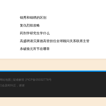
锦秀和锦绣的区别
复仇烈焰攻略
药剂学研究生学什么
高盛聘请贝莱德高管担任全球顾问关系联席主管
杀破狼元宵节在哪章
网站地图
|
疑难解答
沪ICP备05032778号
，我们会及时纠正，谢谢