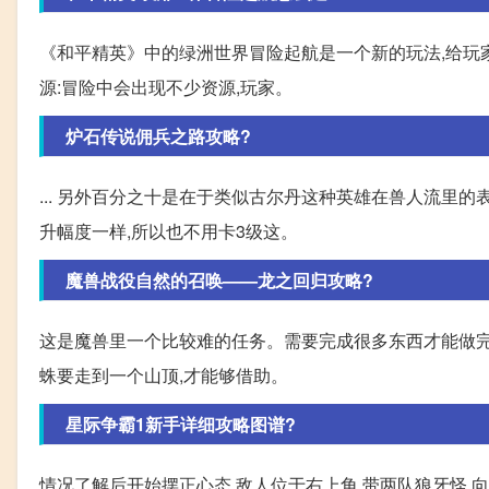
《和平精英》中的绿洲世界冒险起航是一个新的玩法,给玩家
源:冒险中会出现不少资源,玩家。
炉石传说佣兵之路攻略?
... 另外百分之十是在于类似古尔丹这种英雄在兽人流里的
升幅度一样,所以也不用卡3级这。
魔兽战役自然的召唤——龙之回归攻略?
这是魔兽里一个比较难的任务。需要完成很多东西才能做完。
蛛要走到一个山顶,才能够借助。
星际争霸1新手详细攻略图谱?
情况了解后开始摆正心态,敌人位于右上角,带两队狼牙怪,