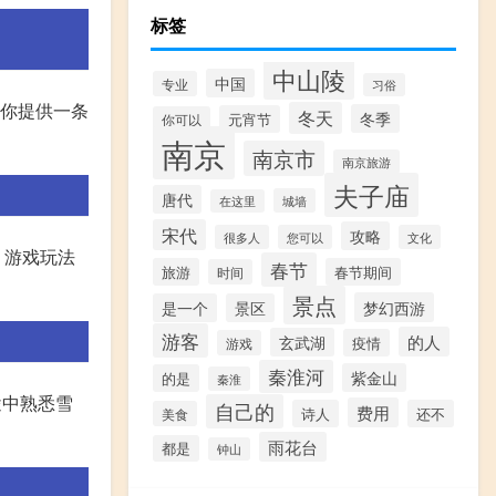
标签
中山陵
中国
专业
习俗
为你提供一条
冬天
冬季
元宵节
你可以
南京
南京市
南京旅游
夫子庙
唐代
城墙
在这里
宋代
攻略
很多人
您可以
文化
。游戏玩法
春节
旅游
春节期间
时间
景点
梦幻西游
是一个
景区
游客
的人
玄武湖
疫情
游戏
秦淮河
紫金山
的是
秦淮
途中熟悉雪
自己的
费用
诗人
还不
美食
雨花台
都是
钟山