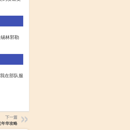
,锡林郭勒
 我在部队服
下一篇
意年华攻略