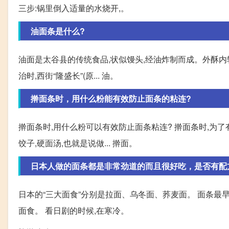
三步:锅里倒入适量的水烧开,。
油面条是什么?
油面是太谷县的传统食品,状似馒头,经油炸制而成。外酥内
治时,西街“隆盛长”(原... 油。
擀面条时，用什么粉能有效防止面条的粘连?
擀面条时,用什么粉可以有效防止面条粘连? 擀面条时,为了
饺子,硬面汤,也就是说做... 擀面。
日本人做的面条都是非常劲道的而且很好吃，是否有配
日本的“三大面食”分别是拉面、乌冬面、荞麦面。 面条最
面食。 看日剧的时候,在寒冷。