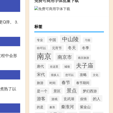
免费可商用字体批量下载
Q弹。 3.
标签
中山陵
中国
专业
习俗
冬天
冬季
元宵节
你可以
南京
过程中会形
南京市
南京旅游
夫子庙
唐代
城墙
在这里
宋代
攻略
很多人
您可以
文化
春节
旅游
春节期间
时间
全煮熟了以
景点
梦幻西游
是一个
景区
游客
的人
玄武湖
疫情
游戏
秦淮河
紫金山
的是
秦淮