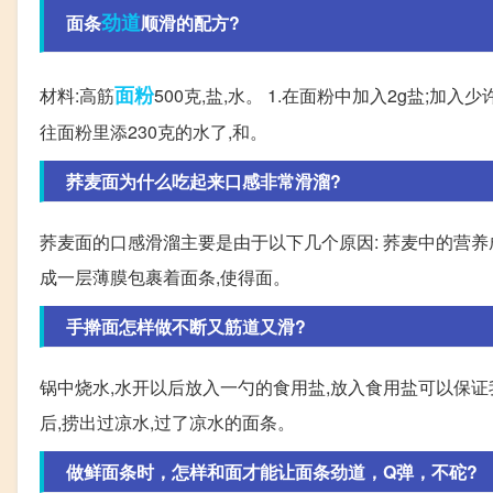
劲道
面条
顺滑的配方?
面粉
材料:高筋
500克,盐,水。 1.在面粉中加入2g盐;加
往面粉里添230克的水了,和。
荞麦面为什么吃起来口感非常滑溜?
荞麦面的口感滑溜主要是由于以下几个原因: 荞麦中的营养
成一层薄膜包裹着面条,使得面。
手擀面怎样做不断又筋道又滑?
锅中烧水,水开以后放入一勺的食用盐,放入食用盐可以保
后,捞出过凉水,过了凉水的面条。
做鲜面条时，怎样和面才能让面条劲道，Q弹，不砣?