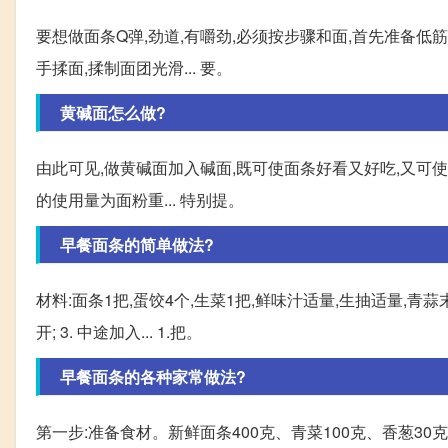
要想做面条Q弹,劲道,有嚼劲,必须按步骤和面,首先准备低筋
手揉面,揉制面团光滑... 要。
黄碱面怎么做?
由此可见,做黄碱面加入碱面,既可使面条好看又好吃,又可使面
的使用量为面粉重... 特别提。
早餐面条的简单做法?
材料:面条1把,蛋饺4个,生菜1把,鲜味汁适量,生抽适量,青蒜末
开; 3. 中途加入... 1.把。
早餐面条的各种家常做法?
第一步:准备食材。新鲜面条400克、青菜100克、香葱30