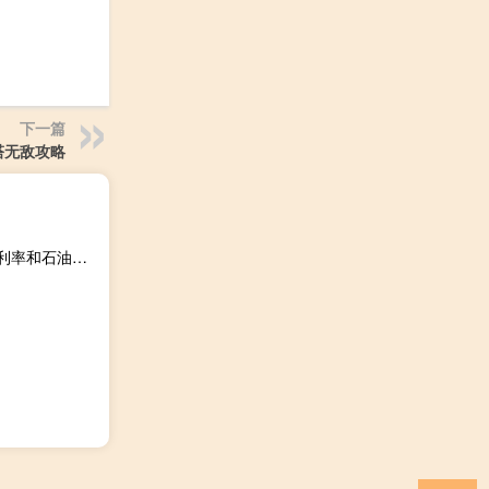
下一篇
塔无敌攻略
西班牙央行：预计西班牙2024年和2025年的GDP增长将因利率和石油问题而放缓