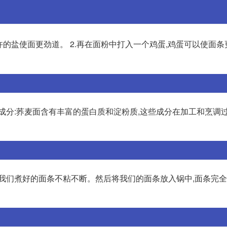
入少许的盐使面更劲道。 2.再在面粉中打入一个鸡蛋,鸡蛋可以使面条更
成分:荞麦面含有丰富的蛋白质和淀粉质,这些成分在加工和烹调
证我们煮好的面条不粘不断。然后将我们的面条放入锅中,面条完