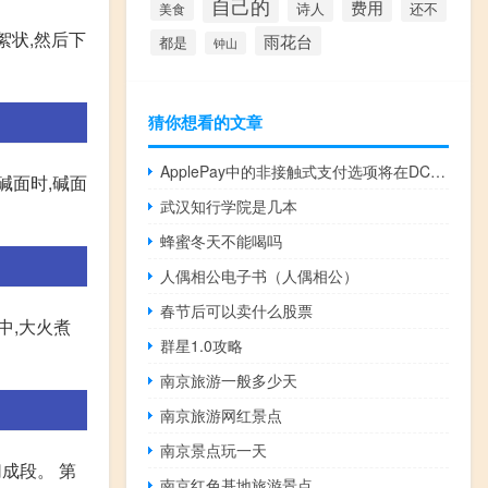
自己的
费用
诗人
还不
美食
絮状,然后下
雨花台
都是
钟山
猜你想看的文章
ApplePay中的非接触式支付选项将在DC华盛顿州推出
碱面时,碱面
武汉知行学院是几本
蜂蜜冬天不能喝吗
人偶相公电子书（人偶相公）
春节后可以卖什么股票
锅中,大火煮
群星1.0攻略
南京旅游一般多少天
南京旅游网红景点
南京景点玩一天
成段。 第
南京红色基地旅游景点