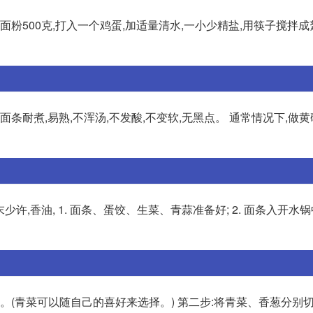
面粉500克,打入一个鸡蛋,加适量清水,一小少精盐,用筷子搅拌成
条耐煮,易熟,不浑汤,不发酸,不变软,无黑点。 通常情况下,做黄
少许,香油, 1. 面条、蛋饺、生菜、青蒜准备好; 2. 面条入开水
克。(青菜可以随自己的喜好来选择。) 第二步:将青菜、香葱分别切