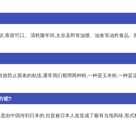
软,香甜可口。 清乾隆年间,太谷县即有油馍、油食等油炸食品。
有效防止面条的粘连,通常我们都用两种粉,一种是玉米粉,一种是
方呢?
早是由中国传到日本的,但是被日本人改造成了极有当地风味,形式