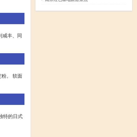
到咸丰、同
淀粉。 软面
独特的日式