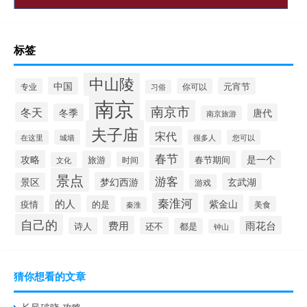
标签
中山陵
中国
元宵节
专业
你可以
习俗
南京
南京市
冬天
冬季
唐代
南京旅游
夫子庙
宋代
城墙
很多人
您可以
在这里
春节
攻略
是一个
旅游
春节期间
时间
文化
景点
游客
梦幻西游
景区
玄武湖
游戏
秦淮河
的人
紫金山
疫情
的是
美食
秦淮
自己的
费用
雨花台
诗人
还不
都是
钟山
猜你想看的文章