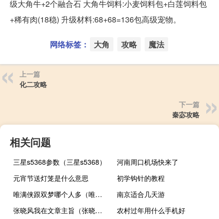
级大角牛+2个融合石 大角牛饲料:小麦饲料包+白莲饲料包
+稀有肉(18稳) 升级材料:68+68=136包高级宠物。
网络标签：
大角
攻略
魔法
上一篇
化二攻略
下一篇
秦宓攻略
相关问题
三星s5368参数（三星s5368）
河南周口机场快来了
元宵节送灯笼是什么意思
初学钩针的教程
唯满侠跟双梦哪个人多（唯满侠）
南京适合几天游
张晓风我在文章主旨（张晓风 我在）
农村过年用什么手机好