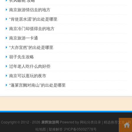
长风破晓 攻略
南京旅游情侣去的地方
“肯使居水湄”的出处是哪里
南京冷门却值得去的地方
南京旅游一卡通
“大亦宜然”的出处是哪里
胡子先生攻略
过年老人吃什么肉好些
南京可以逛玩的夜市
“蓬莱宫阙对南山”的出处是哪里
Copyright © 2012 - 2026
康辉旅游网
Powered by
网站分类目录
|
精选推荐文章
|
网
站地图
|
疑难解答
沪ICP备05032778号