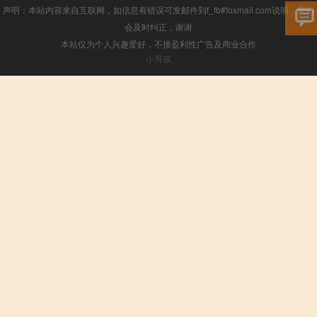
声明：本站内容来自互联网，如信息有错误可发邮件到f_fb#foxmail.com说明，我们
会及时纠正，谢谢
本站仅为个人兴趣爱好，不接盈利性广告及商业合作
小男孩