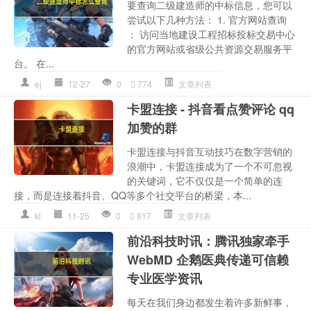
要查询二级建造师的中标信息，您可以
尝试以下几种方法： 1. 官方网站查询
： 访问当地建设工程招标投标交易中心
的官方网站或省级公共资源交易服务平
台。 在...
ej
12-27
0
774
文章列表
卡盟连接 - 抖音看点赞评论 qq
加赞的群
卡盟连接与抖音互动技巧在数字营销的
浪潮中，卡盟连接成为了一个不可忽视
的关键词，它不仅仅是一个简单的连
接，而是连接着抖音、QQ等多个社交平台的桥梁，本...
kl
11-25
0
817
文章列表
前沿科技时讯：腾讯独家牵手
WebMD 企鹅医典传递可信赖
专业医学资讯
每天在我们身边都发生着许多新鲜事，