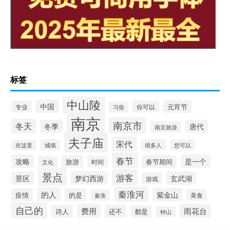
标签
中山陵
中国
元宵节
专业
你可以
习俗
南京
南京市
冬天
冬季
唐代
南京旅游
夫子庙
宋代
城墙
很多人
您可以
在这里
春节
攻略
是一个
旅游
春节期间
时间
文化
景点
游客
梦幻西游
景区
玄武湖
游戏
秦淮河
的人
紫金山
疫情
的是
美食
秦淮
自己的
费用
雨花台
诗人
还不
都是
钟山