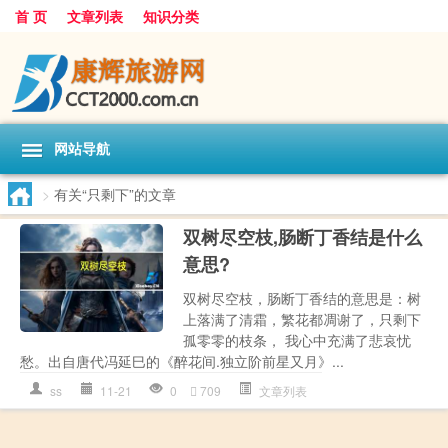
首 页
文章列表
知识分类
网站导航
>
有关“只剩下”的文章
双树尽空枝,肠断丁香结是什么
意思?
双树尽空枝，肠断丁香结的意思是：树
上落满了清霜，繁花都凋谢了，只剩下
孤零零的枝条， 我心中充满了悲哀忧
愁。出自唐代冯延巳的《醉花间.独立阶前星又月》...
ss
11-21
0
709
文章列表