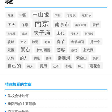
标签
中山陵
中国
元宵节
专业
你可以
习俗
南京
南京市
冬天
冬季
唐代
南京旅游
夫子庙
宋代
城墙
很多人
您可以
在这里
春节
攻略
是一个
旅游
春节期间
时间
文化
景点
游客
梦幻西游
景区
玄武湖
游戏
秦淮河
的人
紫金山
疫情
的是
美食
秦淮
自己的
费用
雨花台
诗人
还不
都是
钟山
猜你想看的文章
学校会计如何
重阳节的主要活动
南京五一旅游