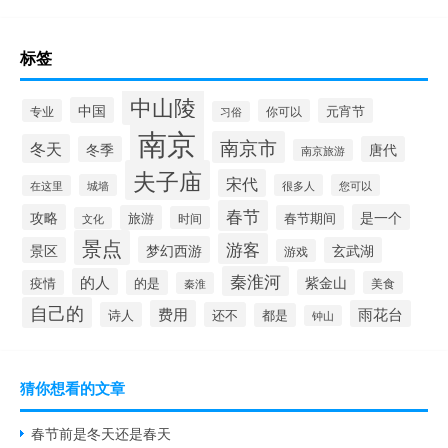
标签
中山陵
中国
元宵节
专业
你可以
习俗
南京
南京市
冬天
冬季
唐代
南京旅游
夫子庙
宋代
城墙
很多人
您可以
在这里
春节
攻略
是一个
旅游
春节期间
时间
文化
景点
游客
梦幻西游
景区
玄武湖
游戏
秦淮河
的人
紫金山
疫情
的是
美食
秦淮
自己的
费用
雨花台
诗人
还不
都是
钟山
猜你想看的文章
春节前是冬天还是春天