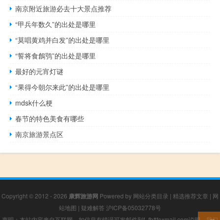
南京附近旅游必去十大景点推荐
“甲兵年数久”的出处是哪里
“莫唱黄鸡并白发”的出处是哪里
“誓将食鶬鸮”的出处是哪里
最好的元宵灯谜
“果得今朝尔来此”的出处是哪里
mdsk什么梗
春节的特色美食有哪些
南京旅游景点区
Copyright © 2012 - 2026
康辉旅游网
Powered by
网站分类目录
|
精选推荐文章
|
网
站地图
|
疑难解答
沪ICP备05032778号
声明：本站内容来自互联网，如信息有错误可发邮件到f_fb#foxmail.com说明，我们