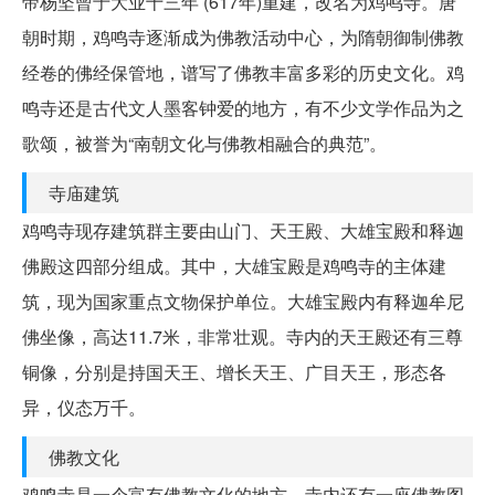
帝杨坚曾于大业十三年 (617年)重建，改名为鸡鸣寺。唐
朝时期，鸡鸣寺逐渐成为佛教活动中心，为隋朝御制佛教
经卷的佛经保管地，谱写了佛教丰富多彩的历史文化。鸡
鸣寺还是古代文人墨客钟爱的地方，有不少文学作品为之
歌颂，被誉为“南朝文化与佛教相融合的典范”。
寺庙建筑
鸡鸣寺现存建筑群主要由山门、天王殿、大雄宝殿和释迦
佛殿这四部分组成。其中，大雄宝殿是鸡鸣寺的主体建
筑，现为国家重点文物保护单位。大雄宝殿内有释迦牟尼
佛坐像，高达11.7米，非常壮观。寺内的天王殿还有三尊
铜像，分别是持国天王、增长天王、广目天王，形态各
异，仪态万千。
佛教文化
鸡鸣寺是一个富有佛教文化的地方，寺内还有一座佛教图