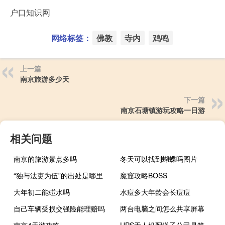
户口知识网
网络标签：
佛教
寺内
鸡鸣
上一篇
南京旅游多少天
下一篇
南京石塘镇游玩攻略一日游
相关问题
南京的旅游景点多吗
冬天可以找到蝴蝶吗图片
“独与法吏为伍”的出处是哪里
魔窟攻略BOSS
大年初二能碰水吗
水痘多大年龄会长痘痘
自己车辆受损交强险能理赔吗
两台电脑之间怎么共享屏幕