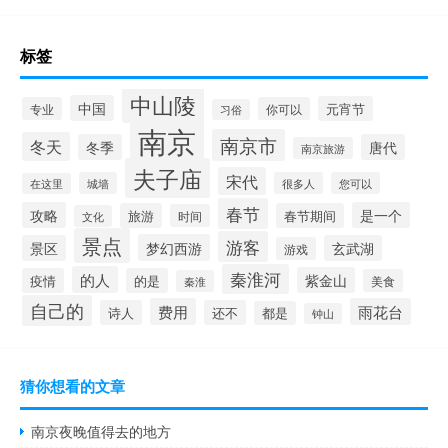
标签
中山陵
中国
元宵节
专业
你可以
习俗
南京
南京市
冬天
冬季
唐代
南京旅游
夫子庙
宋代
城墙
很多人
您可以
在这里
春节
攻略
是一个
旅游
春节期间
时间
文化
景点
游客
梦幻西游
景区
玄武湖
游戏
秦淮河
的人
紫金山
疫情
的是
美食
秦淮
自己的
费用
雨花台
诗人
还不
都是
钟山
猜你想看的文章
南京夜晚值得去的地方