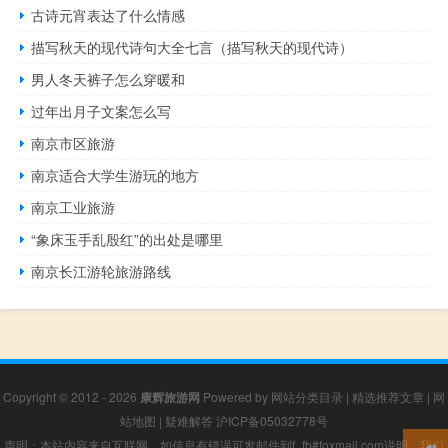
古诗元宵表达了什么情感
描写秋天的现代诗句大全七言（描写秋天的现代诗）
男人冬天裤子怎么穿暖和
过年出月子文案怎么写
南京市区旅游
南京适合大学生游玩的地方
南京工业旅游
“象床玉手乱殷红”的出处是哪里
南京长江游轮旅游路线
Copyright © 2012 - 2026
康辉旅游网
Powered by
网站分类目录
|
精选推荐文章
|
网
站地图
|
疑难解答
沪ICP备05032778号
声明：本站内容来自互联网，如信息有错误可发邮件到f_fb#foxmail.com说明，我们