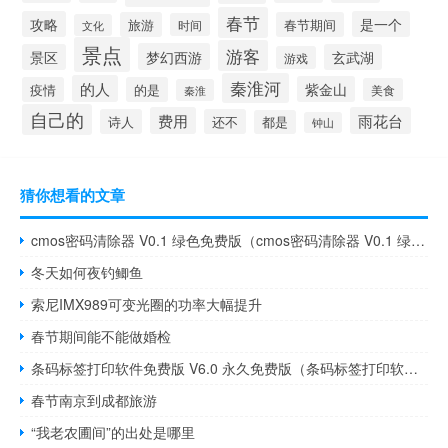
春节
攻略
是一个
旅游
春节期间
时间
文化
景点
游客
梦幻西游
景区
玄武湖
游戏
秦淮河
的人
紫金山
疫情
的是
美食
秦淮
自己的
费用
雨花台
诗人
还不
都是
钟山
猜你想看的文章
cmos密码清除器 V0.1 绿色免费版（cmos密码清除器 V0.1 绿色免费版功能简介）
冬天如何夜钓鲫鱼
索尼IMX989可变光圈的功率大幅提升
春节期间能不能做婚检
条码标签打印软件免费版 V6.0 永久免费版（条码标签打印软件免费版 V6.0 永久免费版功能简介）
春节南京到成都旅游
“我老农圃间”的出处是哪里