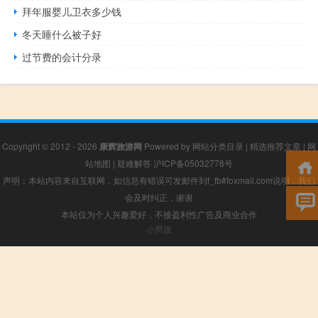
拜年服婴儿卫衣多少钱
冬天睡什么被子好
过节费的会计分录
Copyright © 2012 - 2026
康辉旅游网
Powered by
网站分类目录
|
精选推荐文章
|
网
站地图
|
疑难解答
沪ICP备05032778号
声明：本站内容来自互联网，如信息有错误可发邮件到f_fb#foxmail.com说明，我们
会及时纠正，谢谢
本站仅为个人兴趣爱好，不接盈利性广告及商业合作
小男孩