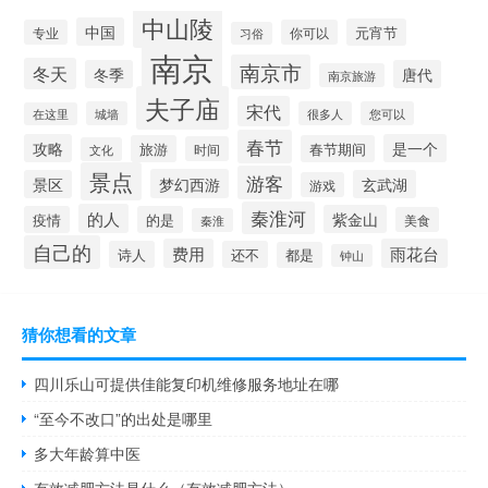
中山陵
中国
元宵节
专业
你可以
习俗
南京
南京市
冬天
冬季
唐代
南京旅游
夫子庙
宋代
城墙
很多人
您可以
在这里
春节
攻略
是一个
旅游
春节期间
时间
文化
景点
游客
梦幻西游
景区
玄武湖
游戏
秦淮河
的人
紫金山
疫情
的是
美食
秦淮
自己的
费用
雨花台
诗人
还不
都是
钟山
猜你想看的文章
四川乐山可提供佳能复印机维修服务地址在哪
“至今不改口”的出处是哪里
多大年龄算中医