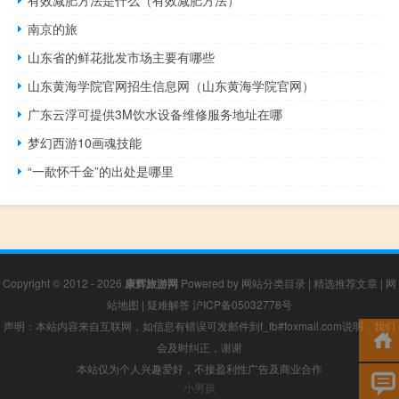
有效减肥方法是什么（有效减肥方法）
南京的旅
山东省的鲜花批发市场主要有哪些
山东黄海学院官网招生信息网（山东黄海学院官网）
广东云浮可提供3M饮水设备维修服务地址在哪
梦幻西游10画魂技能
“一歃怀千金”的出处是哪里
Copyright © 2012 - 2026
康辉旅游网
Powered by
网站分类目录
|
精选推荐文章
|
网
站地图
|
疑难解答
沪ICP备05032778号
声明：本站内容来自互联网，如信息有错误可发邮件到f_fb#foxmail.com说明，我们
会及时纠正，谢谢
本站仅为个人兴趣爱好，不接盈利性广告及商业合作
小男孩