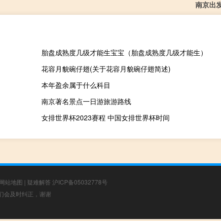
南京出
胎盘成熟度几级才能生宝宝（胎盘成熟度几级才能生）
花容月貌碗仔翅(关于花容月貌碗仔翅简述)
本年盈余属于什么科目
南京著名景点一日游旅游路线
女排世界杯2023赛程 中国女排世界杯时间
网站地图
|
疑难解答
沪ICP备05032778号
，我们会及时纠正，谢谢