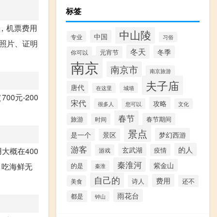
标签
的，机票费用
中山陵
中国
专业
习俗
张照片、证明
冬天
冬季
元宵节
你可以
南京
南京市
南京旅游
夫子庙
唐代
城墙
在这里
0元-200
宋代
攻略
很多人
您可以
文化
春节
旅游
春节期间
时间
景点
梦幻西游
是一个
景区
游客
的人
玄武湖
疫情
大概在400
游戏
秦淮河
紫金山
的是
，吃海鲜无
秦淮
自己的
费用
诗人
还不
美食
雨花台
都是
钟山