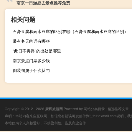
南京一日游必去景点推荐免费
相关问题
石膏豆腐和卤水豆腐的区别在哪（石膏豆腐和卤水豆腐的区别）
带有冬天的词有哪些
“此日不再得”的出处是哪里
南京景点门票多少钱
倒装句属于什么从句
Copyright © 2012 - 2026
康辉旅游网
Powered by
网站分类目录
|
精选推荐文章
|
声明：本站内容来自互联网，如信息有错误可发邮件到f_fb#foxmail.com说明
本站仅为个人兴趣爱好，不接盈利性广告及商业合作