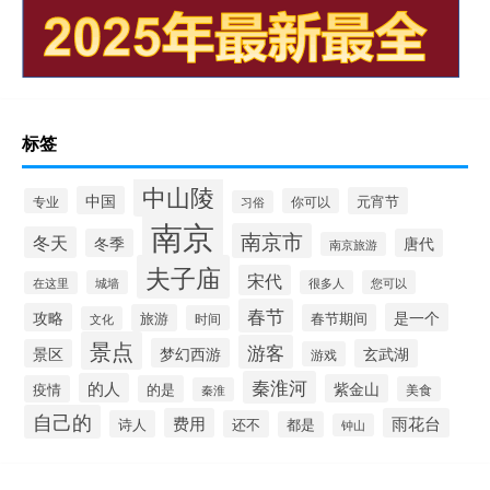
标签
中山陵
中国
元宵节
专业
你可以
习俗
南京
南京市
冬天
冬季
唐代
南京旅游
夫子庙
宋代
城墙
很多人
您可以
在这里
春节
攻略
是一个
旅游
春节期间
时间
文化
景点
游客
梦幻西游
景区
玄武湖
游戏
秦淮河
的人
紫金山
疫情
的是
美食
秦淮
自己的
费用
雨花台
诗人
还不
都是
钟山