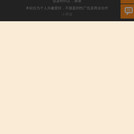
会及时纠正，谢谢
本站仅为个人兴趣爱好，不接盈利性广告及商业合作
小男孩