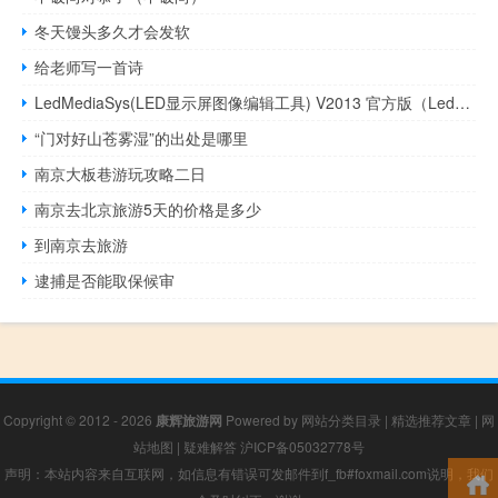
冬天馒头多久才会发软
给老师写一首诗
LedMediaSys(LED显示屏图像编辑工具) V2013 官方版（LedMediaSys(LED显示屏图像编辑工具) V2013 官方版功能简介）
“门对好山苍雾湿”的出处是哪里
南京大板巷游玩攻略二日
南京去北京旅游5天的价格是多少
到南京去旅游
逮捕是否能取保候审
Copyright © 2012 - 2026
康辉旅游网
Powered by
网站分类目录
|
精选推荐文章
|
网
站地图
|
疑难解答
沪ICP备05032778号
声明：本站内容来自互联网，如信息有错误可发邮件到f_fb#foxmail.com说明，我们