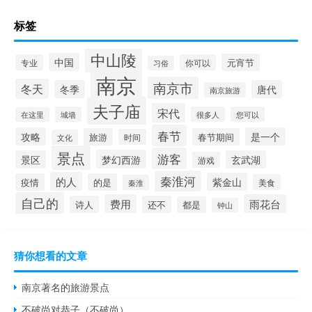
标签
中山陵
中国
元宵节
专业
你可以
习俗
南京
南京市
冬天
冬季
唐代
南京旅游
夫子庙
宋代
城墙
很多人
您可以
在这里
春节
攻略
是一个
旅游
春节期间
时间
文化
景点
游客
梦幻西游
景区
玄武湖
游戏
秦淮河
的人
紫金山
疫情
的是
美食
秦淮
自己的
费用
雨花台
诗人
还不
都是
钟山
猜你想看的文章
南京著名的旅游景点
不破尚对恭子（不破尚）