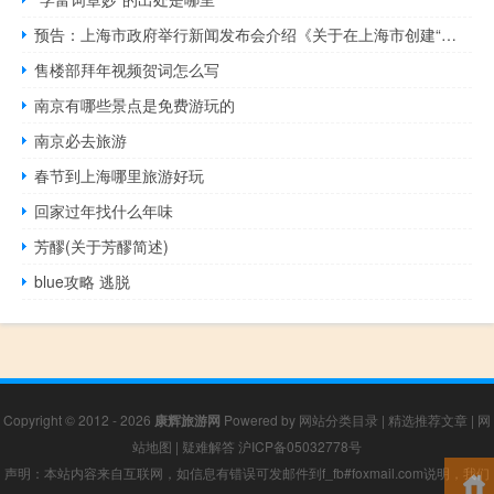
预告：上海市政府举行新闻发布会介绍《关于在上海市创建“丝路电商”合作先行区的方案》有关情况
售楼部拜年视频贺词怎么写
南京有哪些景点是免费游玩的
南京必去旅游
春节到上海哪里旅游好玩
回家过年找什么年味
芳醪(关于芳醪简述)
blue攻略 逃脱
Copyright © 2012 - 2026
康辉旅游网
Powered by
网站分类目录
|
精选推荐文章
|
网
站地图
|
疑难解答
沪ICP备05032778号
声明：本站内容来自互联网，如信息有错误可发邮件到f_fb#foxmail.com说明，我们