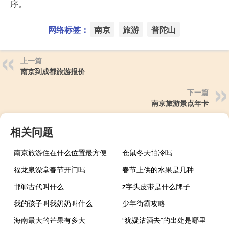
序。
网络标签：
南京
旅游
普陀山
上一篇
南京到成都旅游报价
下一篇
南京旅游景点年卡
相关问题
南京旅游住在什么位置最方便
仓鼠冬天怕冷吗
福龙泉澡堂春节开门吗
春节上供的水果是几种
邯郸古代叫什么
z字头皮带是什么牌子
我的孩子叫我奶奶叫什么
少年街霸攻略
海南最大的芒果有多大
“犹疑沽酒去”的出处是哪里