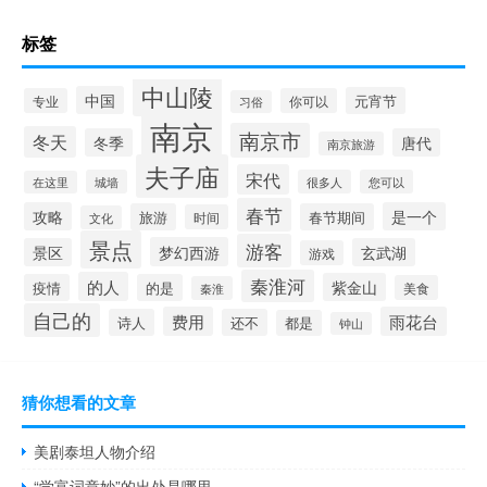
标签
中山陵
中国
元宵节
专业
你可以
习俗
南京
南京市
冬天
冬季
唐代
南京旅游
夫子庙
宋代
城墙
很多人
您可以
在这里
春节
攻略
是一个
旅游
春节期间
时间
文化
景点
游客
梦幻西游
景区
玄武湖
游戏
秦淮河
的人
紫金山
疫情
的是
美食
秦淮
自己的
费用
雨花台
诗人
还不
都是
钟山
猜你想看的文章
美剧泰坦人物介绍
“学富词章妙”的出处是哪里