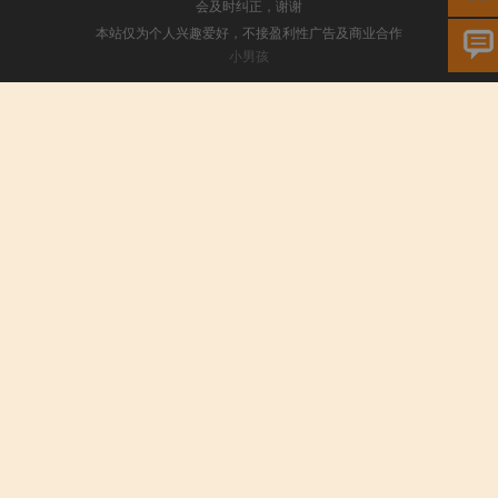
会及时纠正，谢谢
本站仅为个人兴趣爱好，不接盈利性广告及商业合作
小男孩