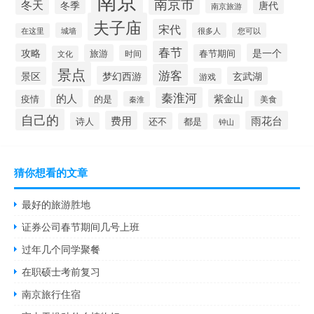
南京
南京市
冬天
冬季
唐代
南京旅游
夫子庙
宋代
城墙
很多人
您可以
在这里
春节
攻略
是一个
旅游
春节期间
时间
文化
景点
游客
梦幻西游
景区
玄武湖
游戏
秦淮河
的人
紫金山
疫情
的是
美食
秦淮
自己的
费用
雨花台
诗人
还不
都是
钟山
猜你想看的文章
最好的旅游胜地
证券公司春节期间几号上班
过年几个同学聚餐
在职硕士考前复习
南京旅行住宿