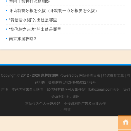
室内干燥种什么植物好
牙齿就剩牙根怎么拔（牙就剩一点牙根要怎么拔）
“肯使居水湄”的出处是哪里
“协飞熊之吉梦”的出处是哪里
南京旅游攻略2
Copyright © 2012 - 2026
康辉旅游网
Powered by
网站分类目录
|
精选推荐文章
|
网
站地图
|
疑难解答
沪ICP备05032778号
声明：本站内容来自互联网，如信息有错误可发邮件到f_fb#foxmail.com说明，我们
会及时纠正，谢谢
本站仅为个人兴趣爱好，不接盈利性广告及商业合作
小男孩