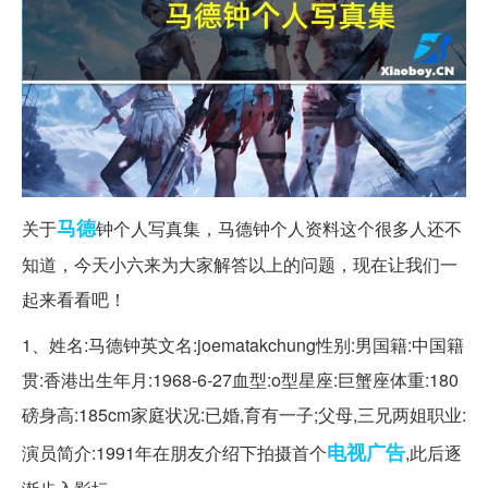
马德
关于
钟个人写真集，马德钟个人资料这个很多人还不
知道，今天小六来为大家解答以上的问题，现在让我们一
起来看看吧！
1、姓名:马德钟英文名:joematakchung性别:男国籍:中国籍
贯:香港出生年月:1968-6-27血型:o型星座:巨蟹座体重:180
磅身高:185cm家庭状况:已婚,育有一子;父母,三兄两姐职业:
电视广告
演员简介:1991年在朋友介绍下拍摄首个
,此后逐