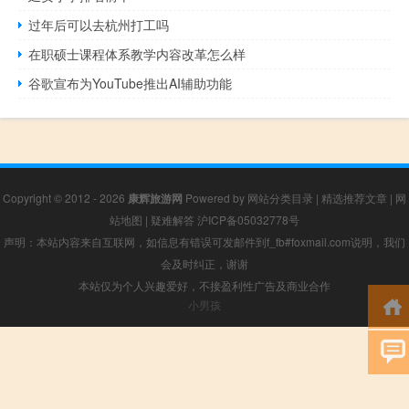
过年后可以去杭州打工吗
在职硕士课程体系教学内容改革怎么样
谷歌宣布为YouTube推出AI辅助功能
Copyright © 2012 - 2026
康辉旅游网
Powered by
网站分类目录
|
精选推荐文章
|
网
站地图
|
疑难解答
沪ICP备05032778号
声明：本站内容来自互联网，如信息有错误可发邮件到f_fb#foxmail.com说明，我们
会及时纠正，谢谢
本站仅为个人兴趣爱好，不接盈利性广告及商业合作
小男孩