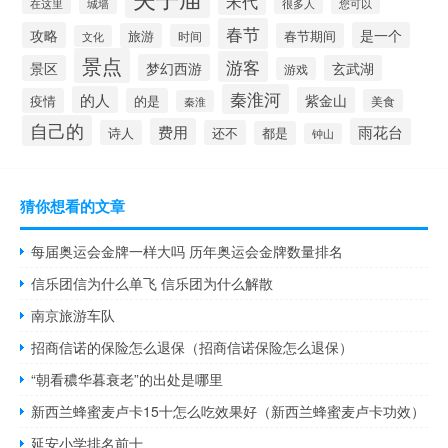
宋代
城墙
很多人
您可以
在这里
春节
攻略
是一个
旅游
春节期间
时间
文化
景点
游客
梦幻西游
景区
玄武湖
游戏
秦淮河
的人
紫金山
疫情
的是
美食
秦淮
自己的
费用
雨花台
诗人
还不
都是
钟山
猜你想看的文章
每届奥运会金牌一样大吗 历年奥运会金牌数量排名
信乐团信为什么单飞 信乐团为什么解散
南京旅游车队
招商信诺的保险怎么退保（招商信诺保险怎么退保）
“朝看穠华暮衰老”的出处是哪里
新西兰蜂蜜麦卢卡15十怎么吃效果好（新西兰蜂蜜麦卢卡功效）
延安小学排名前十