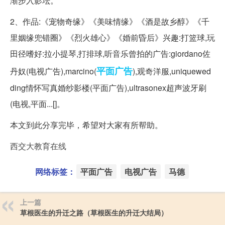
渐步入影坛。
2、作品:《宠物奇缘》《美味情缘》《酒是故乡醇》《千
里姻缘兜错圈》《烈火雄心》《婚前昏后》兴趣:打篮球,玩
田径嗜好:拉小提琴,打排球,听音乐曾拍的广告:giordano佐
平面广告
丹奴(电视广告),marcino(
),观奇洋服,uniquewed
ding情怀写真婚纱影楼(平面广告),ultrasonex超声波牙刷
(电视,平面...[]。
本文到此分享完毕，希望对大家有所帮助。
西交大教育在线
网络标签：
平面广告
电视广告
马德
上一篇
草根医生的升迁之路（草根医生的升迁大结局）