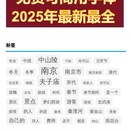
标签
中山陵
中国
元宵节
专业
你可以
习俗
南京
南京市
冬天
冬季
唐代
南京旅游
夫子庙
宋代
城墙
很多人
您可以
在这里
春节
攻略
是一个
旅游
春节期间
时间
文化
景点
游客
梦幻西游
景区
玄武湖
游戏
秦淮河
的人
紫金山
疫情
的是
美食
秦淮
自己的
费用
雨花台
诗人
还不
都是
钟山