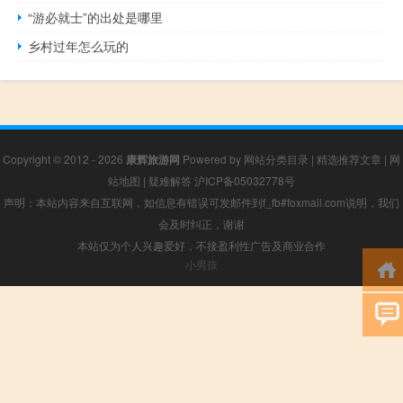
“游必就士”的出处是哪里
乡村过年怎么玩的
Copyright © 2012 - 2026
康辉旅游网
Powered by
网站分类目录
|
精选推荐文章
|
网
站地图
|
疑难解答
沪ICP备05032778号
声明：本站内容来自互联网，如信息有错误可发邮件到f_fb#foxmail.com说明，我们
会及时纠正，谢谢
本站仅为个人兴趣爱好，不接盈利性广告及商业合作
小男孩