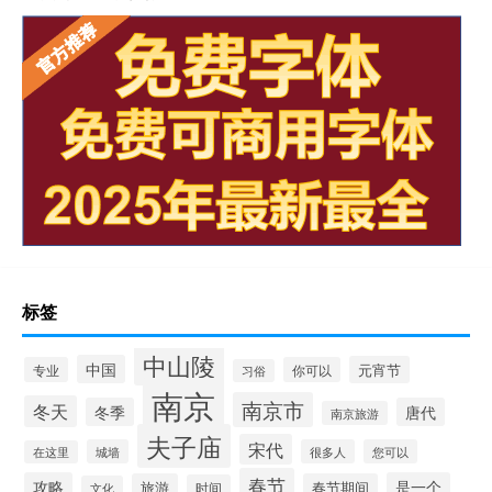
标签
中山陵
中国
元宵节
专业
你可以
习俗
南京
南京市
冬天
冬季
唐代
南京旅游
夫子庙
宋代
城墙
很多人
您可以
在这里
春节
攻略
是一个
旅游
春节期间
时间
文化