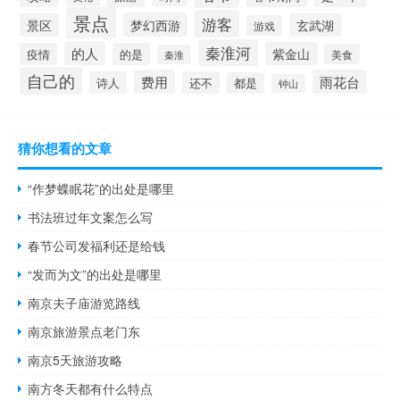
景点
游客
梦幻西游
景区
玄武湖
游戏
秦淮河
的人
紫金山
疫情
的是
美食
秦淮
自己的
费用
雨花台
诗人
还不
都是
钟山
猜你想看的文章
“作梦蝶眠花”的出处是哪里
书法班过年文案怎么写
春节公司发福利还是给钱
“发而为文”的出处是哪里
南京夫子庙游览路线
南京旅游景点老门东
南京5天旅游攻略
南方冬天都有什么特点