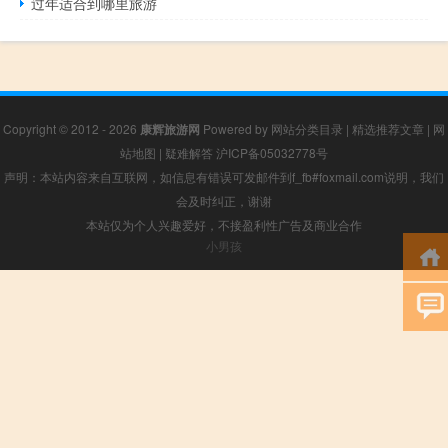
过年适合到哪里旅游
Copyright © 2012 - 2026
康辉旅游网
Powered by
网站分类目录
|
精选推荐文章
|
网
站地图
|
疑难解答
沪ICP备05032778号
声明：本站内容来自互联网，如信息有错误可发邮件到f_fb#foxmail.com说明，我们
会及时纠正，谢谢
本站仅为个人兴趣爱好，不接盈利性广告及商业合作
小男孩