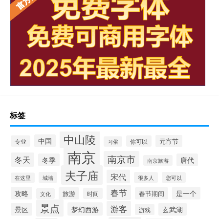
标签
中山陵
中国
元宵节
专业
你可以
习俗
南京
南京市
冬天
冬季
唐代
南京旅游
夫子庙
宋代
城墙
很多人
您可以
在这里
春节
攻略
是一个
旅游
春节期间
时间
文化
景点
游客
梦幻西游
景区
玄武湖
游戏