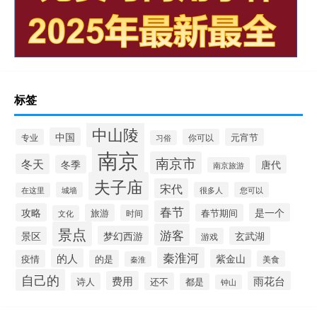
标签
中山陵
中国
元宵节
专业
你可以
习俗
南京
南京市
冬天
冬季
唐代
南京旅游
夫子庙
宋代
城墙
很多人
您可以
在这里
春节
攻略
是一个
旅游
春节期间
时间
文化
景点
游客
梦幻西游
景区
玄武湖
游戏
秦淮河
的人
紫金山
疫情
的是
美食
秦淮
自己的
费用
雨花台
诗人
还不
都是
钟山