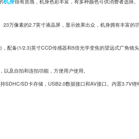
机身
的
很有质感，机身色彩丰富，有多种颜色可供消费者选择。
带。23万像素的2.7英寸液晶屏，显示效果出众，机身拥有丰富的
力，配备(1/2.3)英寸CCD传感器和5倍光学变焦的望远式广角镜
，以及自拍和连拍功能，方便用户使用。
SDHC/SD卡存储，USB2.0数据接口和AV接口。内置3.7V锂电