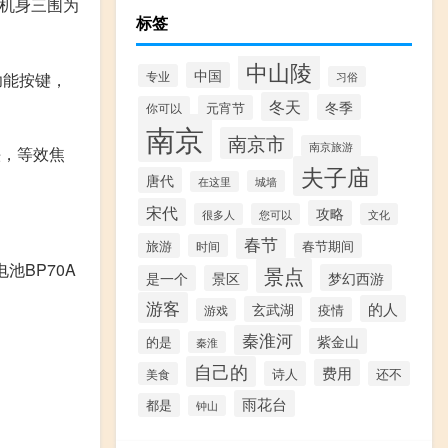
机身三围为
标签
中山陵
中国
专业
功能按键，
习俗
冬天
冬季
元宵节
你可以
南京
南京市
南京旅游
头，等效焦
夫子庙
唐代
城墙
在这里
宋代
攻略
很多人
您可以
文化
春节
旅游
春节期间
时间
池BP70A
景点
梦幻西游
是一个
景区
游客
的人
玄武湖
疫情
游戏
秦淮河
紫金山
的是
秦淮
自己的
费用
诗人
还不
美食
雨花台
都是
钟山