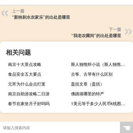
上一篇
“新秧刺水农家乐”的出处是哪里
下一篇
“我老农圃间”的出处是哪里
相关问题
南京十大景点攻略
斯人独憔悴小说（斯人独憔悴）
食品安全五大要点
古筝、古琴有什么区别
元宵为什么会点灯笼
盖括文章（盖括）
南京自助游攻略二日游
佛跳墙哪里的特产
春节在家坐月子好吗吗
1美元等于多少人民币k线图（1美元等于多少人民币）
☚