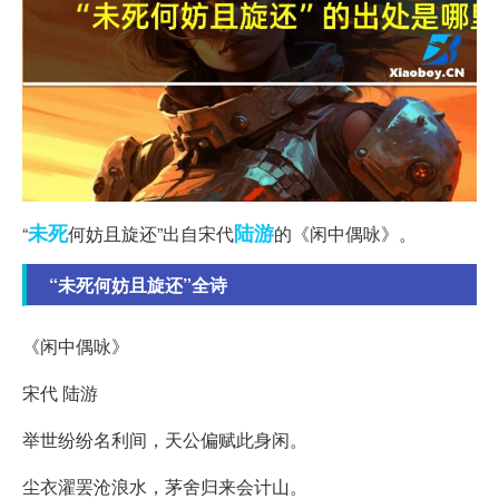
未死
陆游
“
何妨且旋还”出自宋代
的《闲中偶咏》。
“未死何妨且旋还”全诗
《闲中偶咏》
宋代 陆游
举世纷纷名利间，天公偏赋此身闲。
尘衣濯罢沧浪水，茅舍归来会计山。