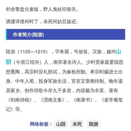
邻舍擎盘分麦饭，野人曳杖叩柴关。
酒逋诗债何时了，未死何妨且旋还。
作者简介(陆游)
山
陆游（1125—1210），字务观，号放翁。汉族，越州
阴
（今浙江绍兴）人，南宋著名诗人。少时受家庭爱国思
想熏陶，高宗时应礼部试，为秦桧所黜。孝宗时赐进士出
身。中年入蜀，投身军旅生活，官至宝章阁待制。晚年退
居家乡。创作诗歌今存九千多首，内容极为丰富。著有
《剑南诗稿》、《渭南文集》、《南唐书》、《老学庵笔
记》等。
网络标签：
山阴
未死
陆游