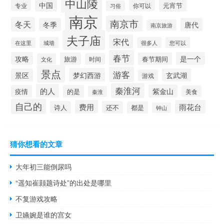
中山陵
中国
元宵节
专业
你可以
习俗
南京
南京市
冬天
冬季
唐代
南京旅游
夫子庙
宋代
城墙
很多人
您可以
在这里
春节
攻略
是一个
旅游
春节期间
时间
文化
景点
游客
梦幻西游
景区
玄武湖
游戏
秦淮河
的人
紫金山
疫情
的是
美食
秦淮
自己的
费用
雨花台
诗人
还不
都是
钟山
猜你想看的文章
大年初三能倒尿吗
“遥知崔颢题诗处”的出处是哪里
不复游戏攻略
卫嬿婉是谁的宫女