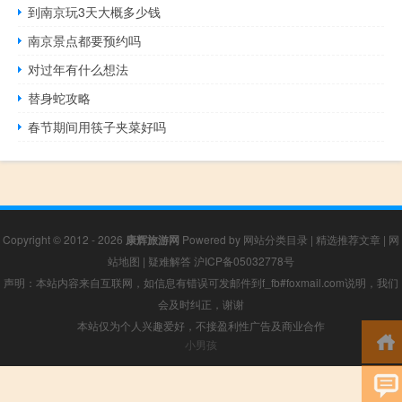
到南京玩3天大概多少钱
南京景点都要预约吗
对过年有什么想法
替身蛇攻略
春节期间用筷子夹菜好吗
Copyright © 2012 - 2026
康辉旅游网
Powered by
网站分类目录
|
精选推荐文章
|
网
站地图
|
疑难解答
沪ICP备05032778号
声明：本站内容来自互联网，如信息有错误可发邮件到f_fb#foxmail.com说明，我们
会及时纠正，谢谢
本站仅为个人兴趣爱好，不接盈利性广告及商业合作
小男孩