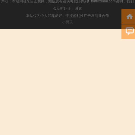
声明：本站内容来自互联网，如信息有错误可发邮件到f_fb#foxmail.com说明，我们
会及时纠正，谢谢
本站仅为个人兴趣爱好，不接盈利性广告及商业合作
小男孩