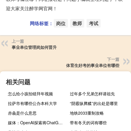
迎大家关注醉学网官网！
网络标签：
岗位
教师
考试
上一篇
事业单位管理岗如何晋升
下一篇
体育生好考的事业单位有哪些
相关问题
怎么给小孩拍错拜年视频
过年多个兄弟怎样请祖先
拉萨市有哪些公办本科大学
“阴霰纵腾糅”的出处是哪里
赤彘是什么意思
地铁2033重制攻略
媒体：OpenAI探索将ChatGPT带入课堂
带有冬天的词有哪些