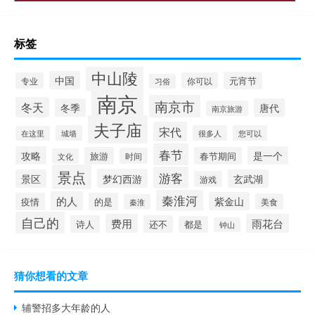
标签
中山陵
中国
元宵节
专业
你可以
习俗
南京
南京市
冬天
冬季
唐代
南京旅游
夫子庙
宋代
城墙
很多人
您可以
在这里
春节
攻略
是一个
旅游
春节期间
时间
文化
景点
游客
梦幻西游
景区
玄武湖
游戏
秦淮河
的人
紫金山
疫情
的是
美食
秦淮
自己的
费用
雨花台
诗人
还不
都是
钟山
猜你想看的文章
辅警招多大年龄的人