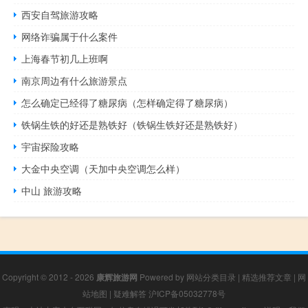
西安自驾旅游攻略
网络诈骗属于什么案件
上海春节初几上班啊
南京周边有什么旅游景点
怎么确定已经得了糖尿病（怎样确定得了糖尿病）
铁锅生铁的好还是熟铁好（铁锅生铁好还是熟铁好）
宇宙探险攻略
大金中央空调（天加中央空调怎么样）
中山 旅游攻略
Copyright © 2012 - 2026
康辉旅游网
Powered by
网站分类目录
|
精选推荐文章
|
网
站地图
|
疑难解答
沪ICP备05032778号