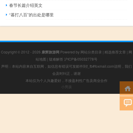
春节长篇介绍英文
“暮打八百”的出处是哪里
Copyright © 2012 - 2026
康辉旅游网
Powered by
网站分类目录
|
精选推荐文章
|
网
站地图
|
疑难解答
沪ICP备05032778号
声明：本站内容来自互联网，如信息有错误可发邮件到f_fb#foxmail.com说明，我们
会及时纠正，谢谢
本站仅为个人兴趣爱好，不接盈利性广告及商业合作
小男孩