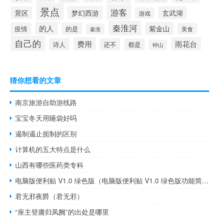
景点
游客
梦幻西游
景区
玄武湖
游戏
秦淮河
的人
紫金山
疫情
的是
美食
秦淮
自己的
费用
雨花台
诗人
还不
都是
钟山
猜你想看的文章
南京旅游自助游线路
宝宝冬天用睡袋好吗
遏制遏止扼制的区别
计算机的五大特点是什么
山西有哪些医药类专科
电脑版便利贴 V1.0 绿色版（电脑版便利贴 V1.0 绿色版功能简介）
君无邪夜爵（君无邪）
“座主登庸归凤阙”的出处是哪里