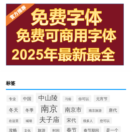
标签
中山陵
中国
元宵节
专业
你可以
习俗
南京
南京市
冬天
冬季
唐代
南京旅游
夫子庙
宋代
城墙
很多人
您可以
在这里
春节
攻略
是一个
旅游
春节期间
时间
文化