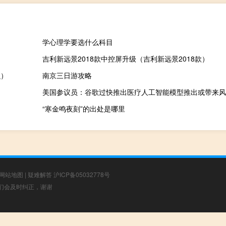
学心理学要选什么科目
吉利新远景2018款中控屏升级（吉利新远景2018款）
么）
南京三日游攻略
美国参议员：谷歌过快推出医疗人工智能模型推出或带来风
“寒金鸣夜刻”的出处是哪里
网站地图
|
疑难解答
沪ICP备05032778号
，我们会及时纠正，谢谢