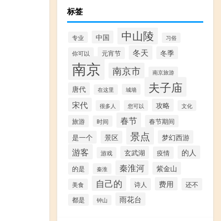
标签
中山陵
中国
专业
习俗
冬天
冬季
元宵节
你可以
南京
南京市
南京旅游
夫子庙
唐代
城墙
在这里
宋代
攻略
很多人
您可以
文化
春节
旅游
春节期间
时间
景点
梦幻西游
是一个
景区
游客
的人
玄武湖
疫情
游戏
秦淮河
紫金山
的是
秦淮
自己的
费用
诗人
还不
美食
雨花台
都是
钟山