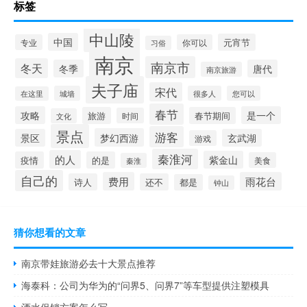
标签
中山陵
中国
元宵节
专业
你可以
习俗
南京
南京市
冬天
冬季
唐代
南京旅游
夫子庙
宋代
城墙
很多人
您可以
在这里
春节
攻略
是一个
旅游
春节期间
时间
文化
景点
游客
梦幻西游
景区
玄武湖
游戏
秦淮河
的人
紫金山
疫情
的是
美食
秦淮
自己的
费用
雨花台
诗人
还不
都是
钟山
猜你想看的文章
南京带娃旅游必去十大景点推荐
海泰科：公司为华为的“问界5、问界7”等车型提供注塑模具