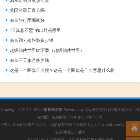
酒水促销方案怎么写
美国注重元宵节吗
南京旅行团哪家好
“旧真悬石壁”的出处是哪里
南京到云南旅游多少钱
超级仙侠世界txt下载（超级仙侠世界）
南京三天旅游多少钱
这是一个圈套什么梗？这是一个圈套是什么意思什么梗
Copyright © 2012 - 2026
康辉旅游网
Powered by
网站分类目录
|
精选推荐文章
|
网
站地图
|
疑难解答
沪ICP备05032778号
声明：本站内容来自互联网，如信息有错误可发邮件到f_fb#foxmail.com说明，我们
会及时纠正，谢谢
本站仅为个人兴趣爱好，不接盈利性广告及商业合作