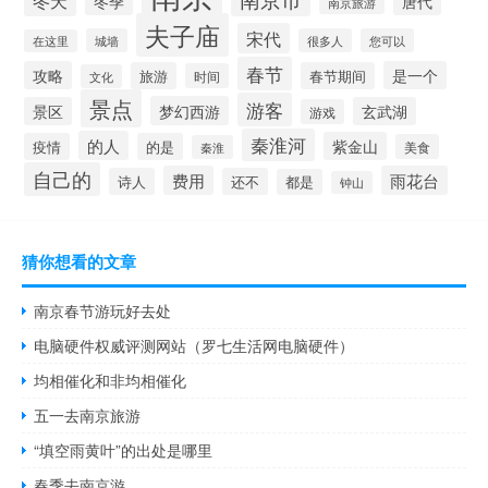
冬天
冬季
唐代
南京旅游
夫子庙
宋代
城墙
很多人
您可以
在这里
春节
攻略
是一个
旅游
春节期间
时间
文化
景点
游客
梦幻西游
景区
玄武湖
游戏
秦淮河
的人
紫金山
疫情
的是
美食
秦淮
自己的
费用
雨花台
诗人
还不
都是
钟山
猜你想看的文章
南京春节游玩好去处
电脑硬件权威评测网站（罗七生活网电脑硬件）
均相催化和非均相催化
五一去南京旅游
“填空雨黄叶”的出处是哪里
春季去南京游