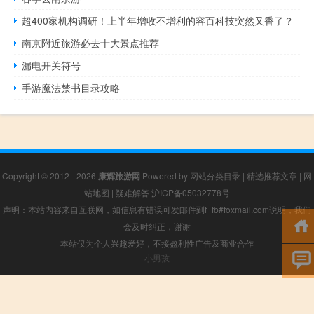
超400家机构调研！上半年增收不增利的容百科技突然又香了？
南京附近旅游必去十大景点推荐
漏电开关符号
手游魔法禁书目录攻略
Copyright © 2012 - 2026
康辉旅游网
Powered by
网站分类目录
|
精选推荐文章
|
网
站地图
|
疑难解答
沪ICP备05032778号
声明：本站内容来自互联网，如信息有错误可发邮件到f_fb#foxmail.com说明，我们
会及时纠正，谢谢
本站仅为个人兴趣爱好，不接盈利性广告及商业合作
小男孩