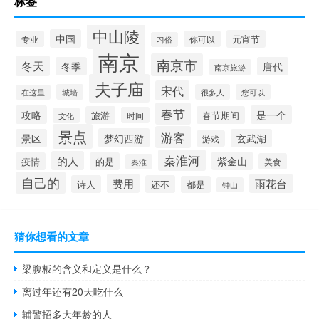
标签
中山陵
中国
元宵节
专业
你可以
习俗
南京
南京市
冬天
冬季
唐代
南京旅游
夫子庙
宋代
城墙
很多人
您可以
在这里
春节
攻略
是一个
旅游
春节期间
时间
文化
景点
游客
梦幻西游
景区
玄武湖
游戏
秦淮河
的人
紫金山
疫情
的是
美食
秦淮
自己的
费用
雨花台
诗人
还不
都是
钟山
猜你想看的文章
梁腹板的含义和定义是什么？
离过年还有20天吃什么
辅警招多大年龄的人