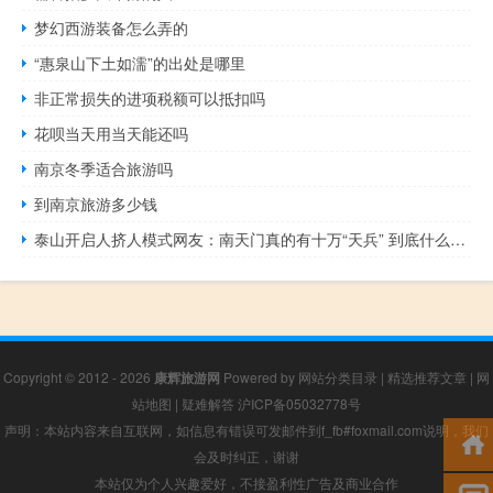
梦幻西游装备怎么弄的
“惠泉山下土如濡”的出处是哪里
非正常损失的进项税额可以抵扣吗
花呗当天用当天能还吗
南京冬季适合旅游吗
到南京旅游多少钱
泰山开启人挤人模式网友：南天门真的有十万“天兵” 到底什么情况呢
Copyright © 2012 - 2026
康辉旅游网
Powered by
网站分类目录
|
精选推荐文章
|
网
站地图
|
疑难解答
沪ICP备05032778号
声明：本站内容来自互联网，如信息有错误可发邮件到f_fb#foxmail.com说明，我们
会及时纠正，谢谢
本站仅为个人兴趣爱好，不接盈利性广告及商业合作