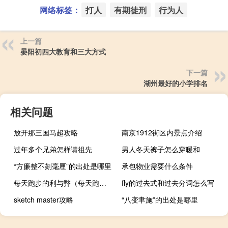
网络标签：
打人
有期徒刑
行为人
上一篇
晏阳初四大教育和三大方式
下一篇
湖州最好的小学排名
相关问题
放开那三国马超攻略
南京1912街区内景点介绍
过年多个兄弟怎样请祖先
男人冬天裤子怎么穿暖和
“方廉整不刻毫厘”的出处是哪里
承包物业需要什么条件
每天跑步的利与弊（每天跑步对身体的好处）
fly的过去式和过去分词怎么写
sketch master攻略
“八变聿施”的出处是哪里