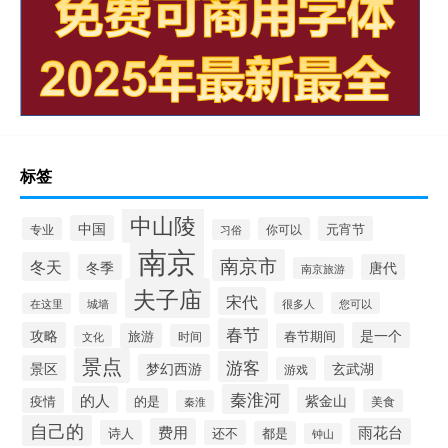
标签
中山陵
中国
元宵节
专业
你可以
习俗
南京
南京市
冬天
冬季
唐代
南京旅游
夫子庙
宋代
城墙
很多人
您可以
在这里
春节
攻略
是一个
旅游
春节期间
时间
文化
景点
游客
梦幻西游
景区
玄武湖
游戏
秦淮河
的人
紫金山
疫情
的是
美食
秦淮
自己的
费用
雨花台
诗人
还不
都是
钟山