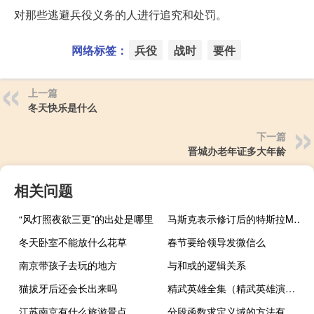
对那些逃避兵役义务的人进行追究和处罚。
网络标签：
兵役
战时
要件
上一篇
冬天快乐是什么
下一篇
晋城办老年证多大年龄
相关问题
“风灯照夜欲三更”的出处是哪里
马斯克表示修订后的特斯拉ModelS只会配备一个轭
冬天卧室不能放什么花草
春节要给领导发微信么
南京带孩子去玩的地方
与和或的逻辑关系
猫拔牙后还会长出来吗
精武英雄全集（精武英雄演员表）
江苏南京有什么旅游景点
分段函数求定义域的方法有哪些