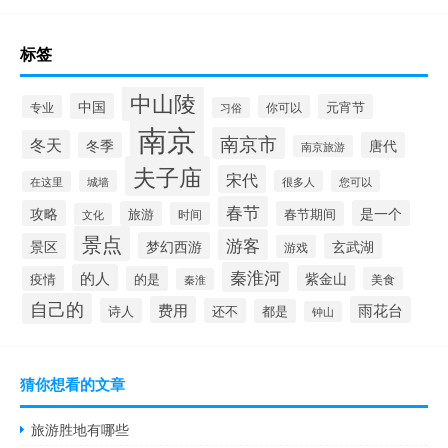
标签
中山陵
中国
元宵节
专业
你可以
习俗
南京
南京市
冬天
冬季
唐代
南京旅游
夫子庙
宋代
城墙
很多人
您可以
在这里
春节
攻略
是一个
旅游
春节期间
时间
文化
景点
游客
梦幻西游
景区
玄武湖
游戏
秦淮河
的人
紫金山
疫情
的是
美食
秦淮
自己的
费用
雨花台
诗人
还不
都是
钟山
猜你想看的文章
旅游胜地有哪些