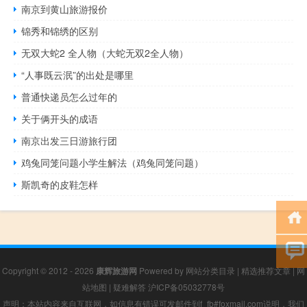
南京到黄山旅游报价
锦秀和锦绣的区别
无双大蛇2 全人物（大蛇无双2全人物）
“人事既云泯”的出处是哪里
普通快递员怎么过年的
关于俩开头的成语
南京出发三日游旅行团
鸡兔同笼问题小学生解法（鸡兔同笼问题）
斯凯奇的皮鞋怎样
Copyright © 2012 - 2026
康辉旅游网
Powered by
网站分类目录
|
精选推荐文章
|
网
站地图
|
疑难解答
沪ICP备05032778号
声明：本站内容来自互联网，如信息有错误可发邮件到f_fb#foxmail.com说明，我们