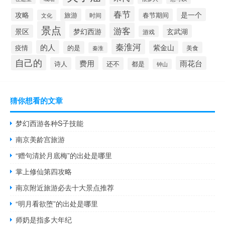
春节
攻略
是一个
旅游
春节期间
时间
文化
景点
游客
梦幻西游
景区
玄武湖
游戏
秦淮河
的人
紫金山
疫情
的是
美食
秦淮
自己的
费用
雨花台
诗人
还不
都是
钟山
猜你想看的文章
梦幻西游各种S子技能
南京美龄宫旅游
“赠句清於月底梅”的出处是哪里
掌上修仙第四攻略
南京附近旅游必去十大景点推荐
“明月看欲堕”的出处是哪里
师奶是指多大年纪