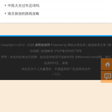
中医大夫过年忌讳吗
南京旅游的路线攻略
Copyright © 2012 - 2026
康辉旅游网
Powered by
网站分类目录
|
精选推荐文章
|
网
站地图
|
疑难解答
沪ICP备05032778号
声明：本站内容来自互联网，如信息有错误可发邮件到f_fb#foxmail.com说明，我们
会及时纠正，谢谢
本站仅为个人兴趣爱好，不接盈利性广告及商业合作
小男孩