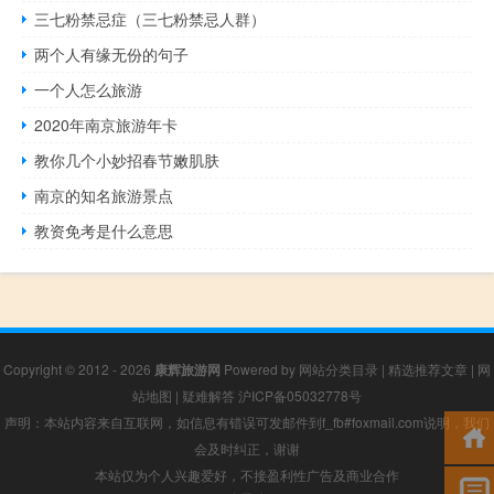
三七粉禁忌症（三七粉禁忌人群）
两个人有缘无份的句子
一个人怎么旅游
2020年南京旅游年卡
教你几个小妙招春节嫩肌肤
南京的知名旅游景点
教资免考是什么意思
Copyright © 2012 - 2026
康辉旅游网
Powered by
网站分类目录
|
精选推荐文章
|
网
站地图
|
疑难解答
沪ICP备05032778号
声明：本站内容来自互联网，如信息有错误可发邮件到f_fb#foxmail.com说明，我们
会及时纠正，谢谢
本站仅为个人兴趣爱好，不接盈利性广告及商业合作