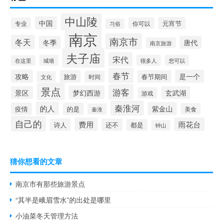
中山陵
中国
元宵节
专业
你可以
习俗
南京
南京市
冬天
冬季
唐代
南京旅游
夫子庙
宋代
城墙
很多人
您可以
在这里
春节
攻略
是一个
旅游
春节期间
时间
文化
景点
游客
梦幻西游
景区
玄武湖
游戏
秦淮河
的人
紫金山
疫情
的是
美食
秦淮
自己的
费用
雨花台
诗人
还不
都是
钟山
猜你想看的文章
南京市有那些旅游景点
“其半是峨眉雪水”的出处是哪里
小油菜冬天管理方法