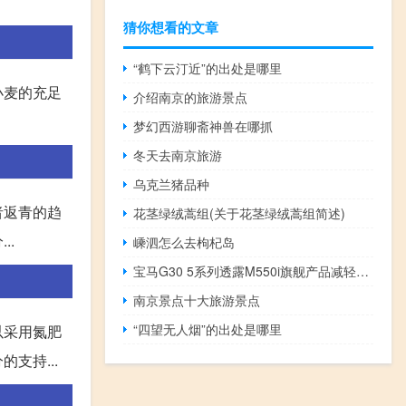
猜你想看的文章
“鹤下云汀近”的出处是哪里
小麦的充足
介绍南京的旅游景点
梦幻西游聊斋神兽在哪抓
冬天去南京旅游
乌克兰猪品种
者返青的趋
花茎绿绒蒿组(关于花茎绿绒蒿组简述)
..
嵊泗怎么去枸杞岛
宝马G30 5系列透露M550i旗舰产品减轻100公斤重量
南京景点十大旅游景点
“四望无人烟”的出处是哪里
以采用氮肥
支持...