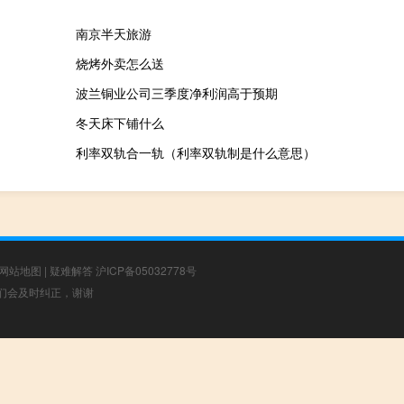
南京半天旅游
烧烤外卖怎么送
波兰铜业公司三季度净利润高于预期
冬天床下铺什么
利率双轨合一轨（利率双轨制是什么意思）
网站地图
|
疑难解答
沪ICP备05032778号
，我们会及时纠正，谢谢