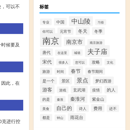
块，可以不
标签
中山陵
中国
专业
习俗
冬天
冬季
元宵节
你可以
南京
南京市
南京旅游
个时候要及
夫子庙
唐代
城墙
在这里
宋代
攻略
很多人
您可以
文化
春节
旅游
春节期间
时间
景点
梦幻西游
是一个
景区
。因此，在
游客
的人
玄武湖
疫情
游戏
秦淮河
紫金山
的是
秦淮
自己的
费用
诗人
还不
美食
雨花台
都是
钟山
0克进行控