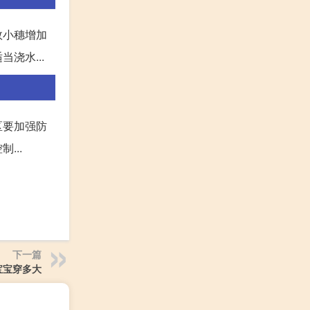
效小穗增加
浇水...
区要加强防
...
下一篇
宝宝穿多大