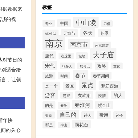
标签
根据数据来
真诚的祝
中山陵
中国
专业
习俗
冬天
冬季
元宵节
你可以
南京
南京市
南京旅游
夫子庙
唐代
城墙
在这里
达对节日的
宋代
攻略
很多人
您可以
文化
特别适合给
春节
旅游
春节期间
时间
语言，让领
景点
梦幻西游
是一个
景区
游客
的人
玄武湖
疫情
游戏
秦淮河
紫金山
的是
秦淮
自己的
费用
诗人
还不
美食
新年快
雨花台
都是
钟山
之间的关心