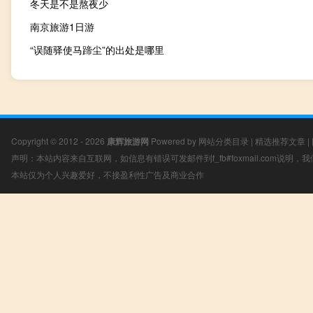
冬天是不是熬夜少
南京旅游1日游
“误随驿使马蹄尘”的出处是哪里
Copyright © 2012 - 2026
康辉旅游网
Powered by
网站分类目录
|
精选推荐文章
|
声明：本站内容来自互联网，如信息有错误可发邮件到f_fb#foxmail.com说明
本站仅为个人兴趣爱好，不接盈利性广告及商业合作