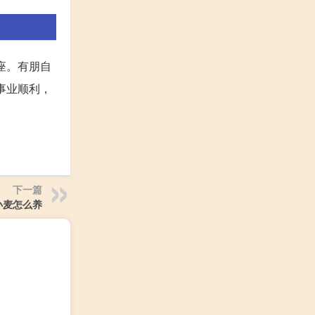
座。有朋自
事业顺利，
下一篇
小麦怎么养