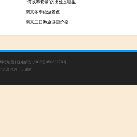
“何以奉箕帚”的出处是哪里
南京冬季旅游景点
南京二日游旅游团价格
网站地图
|
疑难解答
沪ICP备05032778号
，我们会及时纠正，谢谢