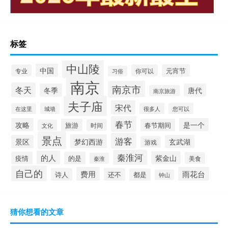
标签
中山陵
中国
元宵节
专业
你可以
习俗
南京
南京市
冬天
冬季
唐代
南京旅游
夫子庙
宋代
城墙
很多人
您可以
在这里
春节
攻略
是一个
旅游
春节期间
时间
文化
景点
游客
梦幻西游
景区
玄武湖
游戏
秦淮河
的人
紫金山
疫情
的是
美食
秦淮
自己的
费用
雨花台
诗人
还不
都是
钟山
猜你想看的文章