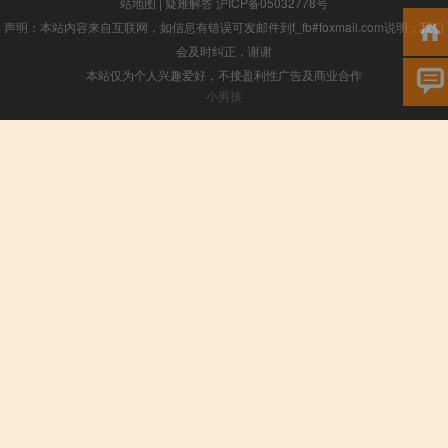
站地图
|
疑难解答
沪ICP备05032778号
声明：本站内容来自互联网，如信息有错误可发邮件到f_fb#foxmail.com说明，我们
会及时纠正，谢谢
本站仅为个人兴趣爱好，不接盈利性广告及商业合作
小男孩