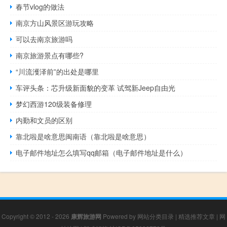
春节vlog的做法
南京方山风景区游玩攻略
可以去南京旅游吗
南京旅游景点有哪些?
“川流濩泽前”的出处是哪里
车评头条：芯升级新面貌的变革 试驾新Jeep自由光
梦幻西游120级装备修理
内勤和文员的区别
靠北啦是啥意思闽南语（靠北啦是啥意思）
电子邮件地址怎么填写qq邮箱（电子邮件地址是什么）
Copyright © 2012 - 2026
康辉旅游网
Powered by
网站分类目录
|
精选推荐文章
|
网