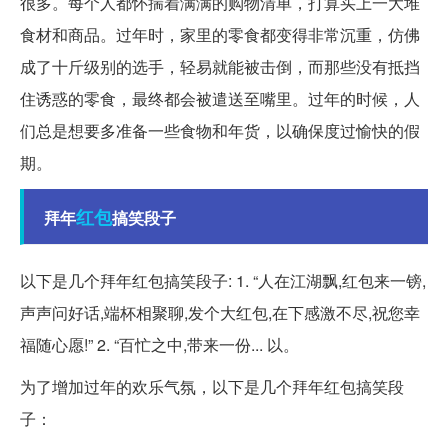
很多。每个人都怀揣着满满的购物清单，打算买上一大堆
食材和商品。过年时，家里的零食都变得非常沉重，仿佛
成了十斤级别的选手，轻易就能被击倒，而那些没有抵挡
住诱惑的零食，最终都会被遣送至嘴里。过年的时候，人
们总是想要多准备一些食物和年货，以确保度过愉快的假
期。
红包
拜年
搞笑段子
以下是几个拜年红包搞笑段子: 1. “人在江湖飘,红包来一镑,
声声问好话,端杯相聚聊,发个大红包,在下感激不尽,祝您幸
福随心愿!” 2. “百忙之中,带来一份... 以。
为了增加过年的欢乐气氛，以下是几个拜年红包搞笑段
子：