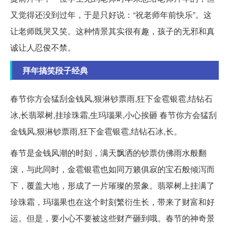
又觉得还没到过年，于是只好说：“祝老师年前快乐”。这
让老师既哭又笑。这种情景其实很有趣，孩子的无邪和真
诚让人忍俊不禁。
拜年搞笑段子经典
春节你方会猛刮金钱风,狠淋钞票雨,狂下金雹银雹,结钻石
冰,长翡翠树,挂珍珠霜,生玛瑙果,小心挨砸 春节你方会猛刮
金钱风,狠淋钞票雨,狂下金雹银雹,结钻石冰,长。
春节是金钱风潮的时刻，满天飘洒的钞票仿佛雨水般翻
滚，与此同时，金雹银雹也如同万籁俱寂的宝石般倾泻而
下，覆盖大地，形成了一片璀璨的景象。翡翠树上挂满了
珍珠霜，玛瑙果也在这个时刻繁衍生长，带来了财富和好
运。但是，要小心不要被这些财产砸到哦。春节的神奇景