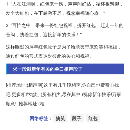
1. “人在江湖飘，红包来一镑，声声问好话，端杯相聚聊，
发个大红包，在下感激不尽，祝您幸福随心愿！”
2. “百忙之中，带来一份红包祝福，拆开红包，赶走一年的
苦闷，拽着红包，迎接新年的快乐！”
这样幽默的拜年红包段子是为了给亲友带来欢笑和祝福，
通过红包的形式表达对彼此的关心和祝福。
求一段跟新年有关的单口相声段子
!推荐地址:(相声网)这里有几千段相声,你自己也费费心找
吧!更多相声地址:(所有相声,尽在其中.)祝你新年快乐!万事
顺意! !推荐地址:(相
网络标签：
搞笑
段子
红包