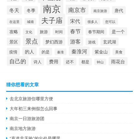
南京
南京市
冬天
冬季
唐代
南京旅游
夫子庙
宋代
城墙
很多人
您可以
在这里
春节
攻略
是一个
旅游
春节期间
时间
文化
景点
游客
梦幻西游
景区
玄武湖
游戏
秦淮河
的人
紫金山
疫情
的是
美食
秦淮
自己的
费用
雨花台
诗人
还不
都是
钟山
猜你想看的文章
去北京旅游住哪里方便
大年初三来例假怎么回事
南京一日游旅游团
南京地方旅游
“直道非无验”的出处是哪里