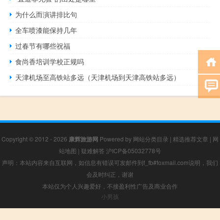
为什么而演讲排比句
全车喷漆能保持几年
过春节有哪些祝福
食尚香培训学校正规吗
天津机场至高铁站多远（天津机场到天津高铁站多远）
Copyright © 2012 - 2026
康辉旅游网
Powered by
网站分类目录
|
精选推荐文章
|
网
站地图
|
疑难解答
沪ICP备05032778号
声明：本站内容来自互联网，如信息有错误可发邮件到f_fb#foxmail.com说明，我们
会及时纠正，谢谢
本站仅为个人兴趣爱好，不接盈利性广告及商业合作
小男孩