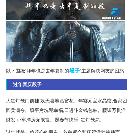
段子
以下围绕“拜年也是去年复制的
”主题解决网友的困惑
过年喜庆段子
大红灯笼门前挂,欢天喜地贴窗花。年宴元宝水晶饺,合家团
圆美满夸。填平穷坑迎幸福,日进斗金钱包鼓。腰缠万贯洋
财发,小车洋房无限富。愿春节快乐! 红灯笼亮。
过年就是一位花心的朋友，各种聚会和庆祝活动接踵而