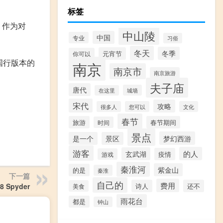
标签
，作为对
中山陵
中国
专业
习俗
冬天
冬季
元宵节
你可以
国行版本的
南京
南京市
南京旅游
夫子庙
唐代
城墙
在这里
宋代
攻略
很多人
您可以
文化
春节
旅游
春节期间
时间
景点
梦幻西游
是一个
景区
游客
的人
玄武湖
疫情
游戏
秦淮河
紫金山
的是
秦淮
下一篇
自己的
费用
诗人
还不
Spyder
美食
雨花台
都是
钟山