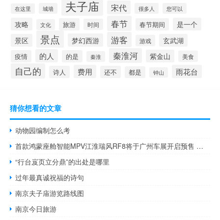
夫子庙
宋代
城墙
很多人
您可以
在这里
春节
攻略
是一个
旅游
春节期间
时间
文化
景点
游客
梦幻西游
景区
玄武湖
游戏
秦淮河
的人
紫金山
疫情
的是
美食
秦淮
自己的
费用
雨花台
诗人
还不
都是
钟山
猜你想看的文章
动物园编制怎么考
首款鸿蒙座舱智能MPV江淮瑞风RF8将于广州车展开启预售 到底什么情况嘞
“行台岌页立分鼎”的出处是哪里
过年最真诚祝福的诗句
南京夫子庙游览路线图
南京今日旅游