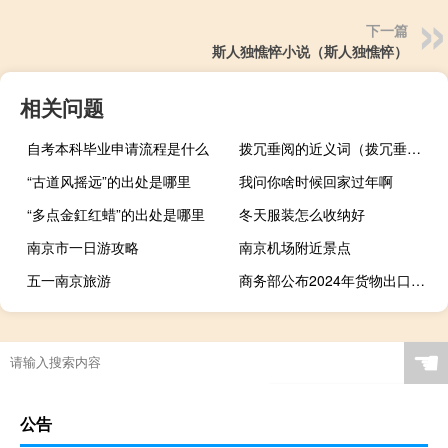
下一篇
斯人独憔悴小说（斯人独憔悴）
相关问题
自考本科毕业申请流程是什么
拨冗垂阅的近义词（拨冗垂阅）
“古道风摇远”的出处是哪里
我问你啥时候回家过年啊
“多点金釭红蜡”的出处是哪里
冬天服装怎么收纳好
南京市一日游攻略
南京机场附近景点
五一南京旅游
商务部公布2024年货物出口配额总量
☚
公告