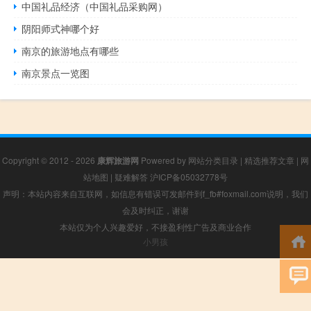
中国礼品经济（中国礼品采购网）
阴阳师式神哪个好
南京的旅游地点有哪些
南京景点一览图
Copyright © 2012 - 2026
康辉旅游网
Powered by
网站分类目录
|
精选推荐文章
|
网
站地图
|
疑难解答
沪ICP备05032778号
声明：本站内容来自互联网，如信息有错误可发邮件到f_fb#foxmail.com说明，我们
会及时纠正，谢谢
本站仅为个人兴趣爱好，不接盈利性广告及商业合作
小男孩