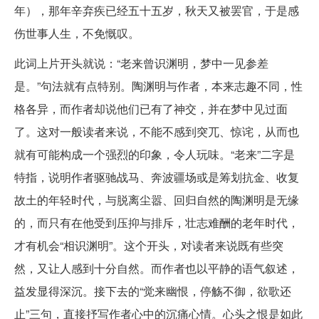
年），那年辛弃疾已经五十五岁，秋天又被罢官，于是感
伤世事人生，不免慨叹。
此词上片开头就说：“老来曾识渊明，梦中一见参差
是。”句法就有点特别。陶渊明与作者，本来志趣不同，性
格各异，而作者却说他们已有了神交，并在梦中见过面
了。这对一般读者来说，不能不感到突兀、惊诧，从而也
就有可能构成一个强烈的印象，令人玩味。“老来”二字是
特指，说明作者驱驰战马、奔波疆场或是筹划抗金、收复
故土的年轻时代，与脱离尘嚣、回归自然的陶渊明是无缘
的，而只有在他受到压抑与排斥，壮志难酬的老年时代，
才有机会“相识渊明”。这个开头，对读者来说既有些突
然，又让人感到十分自然。而作者也以平静的语气叙述，
益发显得深沉。接下去的“觉来幽恨，停觞不御，欲歌还
止”三句，直接抒写作者心中的沉痛心情。心头之恨是如此