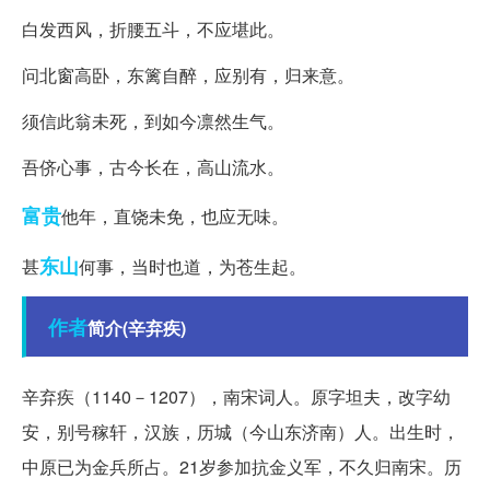
白发西风，折腰五斗，不应堪此。
问北窗高卧，东篱自醉，应别有，归来意。
须信此翁未死，到如今凛然生气。
吾侪心事，古今长在，高山流水。
富贵
他年，直饶未免，也应无味。
东山
甚
何事，当时也道，为苍生起。
作者
简介(辛弃疾)
辛弃疾（1140－1207），南宋词人。原字坦夫，改字幼
安，别号稼轩，汉族，历城（今山东济南）人。出生时，
中原已为金兵所占。21岁参加抗金义军，不久归南宋。历