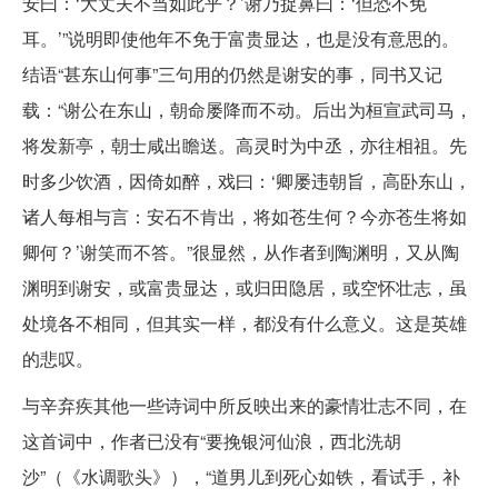
安曰：‘大丈夫不当如此乎？’谢乃捉鼻曰：‘但恐不免
耳。’”说明即使他年不免于富贵显达，也是没有意思的。
结语“甚东山何事”三句用的仍然是谢安的事，同书又记
载：“谢公在东山，朝命屡降而不动。后出为桓宣武司马，
将发新亭，朝士咸出瞻送。高灵时为中丞，亦往相祖。先
时多少饮酒，因倚如醉，戏曰：‘卿屡违朝旨，高卧东山，
诸人每相与言：安石不肯出，将如苍生何？今亦苍生将如
卿何？’谢笑而不答。”很显然，从作者到陶渊明，又从陶
渊明到谢安，或富贵显达，或归田隐居，或空怀壮志，虽
处境各不相同，但其实一样，都没有什么意义。这是英雄
的悲叹。
与辛弃疾其他一些诗词中所反映出来的豪情壮志不同，在
这首词中，作者已没有“要挽银河仙浪，西北洗胡
沙”（《水调歌头》），“道男儿到死心如铁，看试手，补