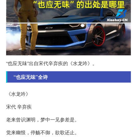
“也应无味”出自宋代辛弃疾的《水龙吟》。
“也应无味”全诗
《水龙吟》
宋代 辛弃疾
老来曾识渊明，梦中一见参差是。
觉来幽恨，停觞不御，欲歌还止。