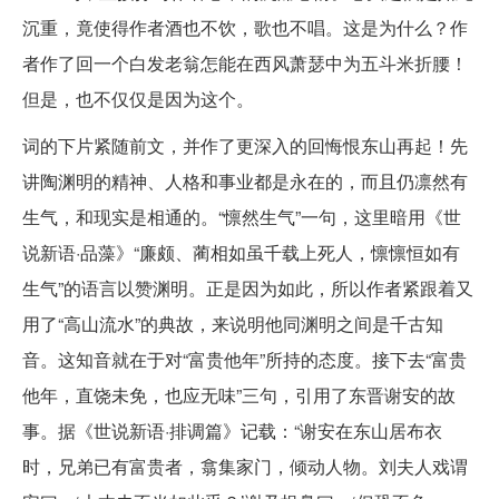
沉重，竟使得作者酒也不饮，歌也不唱。这是为什么？作
者作了回一个白发老翁怎能在西风萧瑟中为五斗米折腰！
但是，也不仅仅是因为这个。
词的下片紧随前文，并作了更深入的回悔恨东山再起！先
讲陶渊明的精神、人格和事业都是永在的，而且仍凛然有
生气，和现实是相通的。“懔然生气”一句，这里暗用《世
说新语·品藻》“廉颇、蔺相如虽千载上死人，懔懔恒如有
生气”的语言以赞渊明。正是因为如此，所以作者紧跟着又
用了“高山流水”的典故，来说明他同渊明之间是千古知
音。这知音就在于对“富贵他年”所持的态度。接下去“富贵
他年，直饶未免，也应无味”三句，引用了东晋谢安的故
事。据《世说新语·排调篇》记载：“谢安在东山居布衣
时，兄弟已有富贵者，翕集家门，倾动人物。刘夫人戏谓