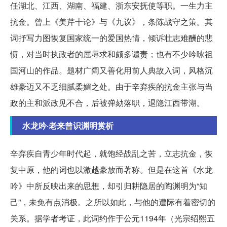
任湖北、江西、湖南、福建、浙东安抚使等职。一生力主
抗金。曾上《美芹十论》与《九议》，条陈战守之策。其
词抒写力图恢复国家统一的爱国热情，倾诉壮志难酬的悲
愤，对当时执政者的屈辱求和颇多谴责；也有不少吟咏祖
国河山的作品。题材广阔又善化用前人典故入词，风格沉
雄豪迈又不乏细腻柔媚之处。由于辛弃疾的抗金主张与当
政的主和派政见不合，后被弹劾落职，退隐江西带湖。
水龙吟·老来曾识渊明赏析
辛弃疾自青少年时代起，就饱经战乱之苦，立志抗金，恢
复中原，他的词也以激越豪放而著称。但是在这首《水龙
吟》中所反映出来的思想，却引归耕隐居的陶渊明为“知
己”，未免有点消极。之所以如此，与他的遭际有着密切的
关系。据学者考证，此词约作于公元1194年（光宗绍熙五