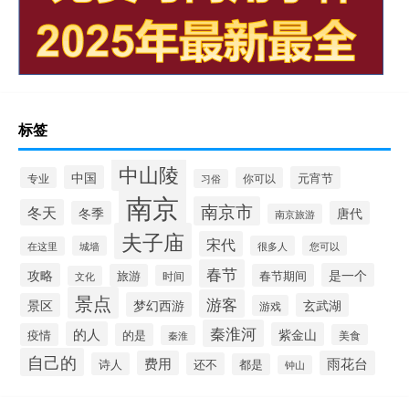
标签
中山陵
中国
元宵节
专业
你可以
习俗
南京
南京市
冬天
冬季
唐代
南京旅游
夫子庙
宋代
城墙
很多人
您可以
在这里
春节
攻略
是一个
旅游
春节期间
时间
文化
景点
游客
梦幻西游
景区
玄武湖
游戏
秦淮河
的人
紫金山
疫情
的是
美食
秦淮
自己的
费用
雨花台
诗人
还不
都是
钟山