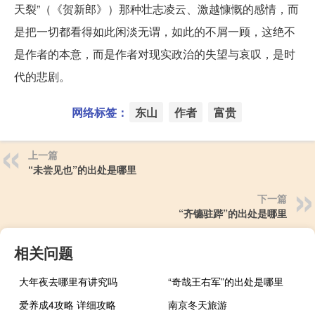
天裂”（《贺新郎》）那种壮志凌云、激越慷慨的感情，而
是把一切都看得如此闲淡无谓，如此的不屑一顾，这绝不
是作者的本意，而是作者对现实政治的失望与哀叹，是时
代的悲剧。
网络标签：
东山
作者
富贵
上一篇
“未尝见也”的出处是哪里
下一篇
“齐镳驻跸”的出处是哪里
相关问题
大年夜去哪里有讲究吗
“奇哉王右军”的出处是哪里
爱养成4攻略 详细攻略
南京冬天旅游