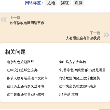
网络标签：
之地
猩红
血腥
上一篇
如何修改电脑网络节点
下一篇
人有眼虫会有什么状况
相关问题
南京红色旅游路线
泰山马方多大年龄
过年没打篮球怎么办
“沈香亭北碎颜醒”的出处是哪里
春节人物介绍英语作文简单
内塔尼亚胡赌上政治生涯美媒：他的处境变得愈发艰难
在日历上还有多久过年呢
过年快递员能放假吗南京
过年超市还能营业吗农村
8.1萨满 攻略