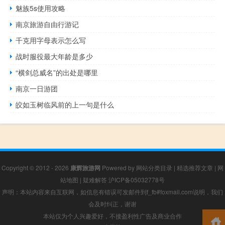
魅族5s使用攻略
南京旅游自由行游记
千克用字母表示怎么写
战时服役最大年龄是多少
“横剑总威名”的出处是哪里
南京一日游团
皎如玉树临风前的上一句是什么
Copyright © 2012 - 2026
康辉旅游网
Powered by
网站分类目录
|
精选推荐文章
|
网
站地图
|
疑难解答
沪ICP备05032778号
声明：本站内容来自互联网，如信息有错误可发邮件到f_fb#foxmail.com说明，我们
会及时纠正，谢谢
本站仅为个人兴趣爱好，不接盈利性广告及商业合作