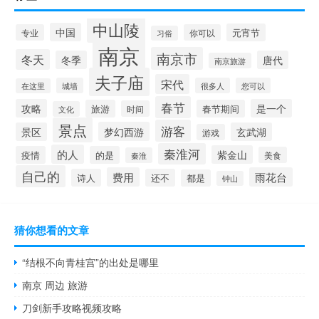
中山陵
中国
元宵节
专业
你可以
习俗
南京
南京市
冬天
冬季
唐代
南京旅游
夫子庙
宋代
城墙
很多人
您可以
在这里
春节
攻略
是一个
旅游
春节期间
时间
文化
景点
游客
梦幻西游
景区
玄武湖
游戏
秦淮河
的人
紫金山
疫情
的是
美食
秦淮
自己的
费用
雨花台
诗人
还不
都是
钟山
猜你想看的文章
“结根不向青桂宫”的出处是哪里
南京 周边 旅游
刀剑新手攻略视频攻略